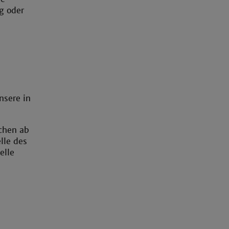
g oder
nsere in
ochen ab
lle des
elle