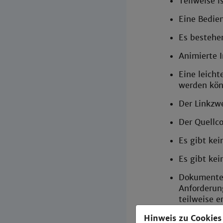
Teilweise i
Eine Bedien
Es bestehen
Animierte 
Eine leicht
werden kön
Der Linkzwe
Der Quellco
Es gibt ke
Es gibt kei
Dokumente 
Anforderun
teilweise er
Hinweis zu Cookies