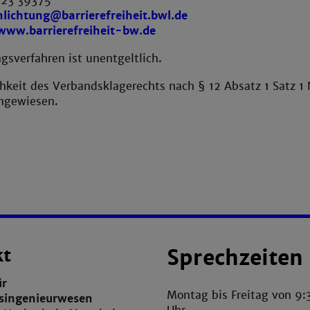
 123 39375
hlichtung@barrierefreiheit.bwl.de
www.barrierefreiheit-bw.de
gsverfahren ist unentgeltlich.
chkeit des Verbandsklagerechts nach § 12 Absatz 1 Satz 
ngewiesen.
kt
Sprechzeiten
ür
Montag bis Freitag von 9:
tsingenieurwesen