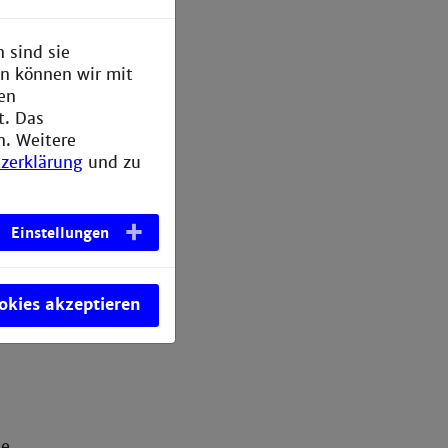
erefrei.
 sind sie
en können wir mit
den
t. Das
heit
n. Weitere
zerklärung
und zu
Einstellungen
ookies akzeptieren
le