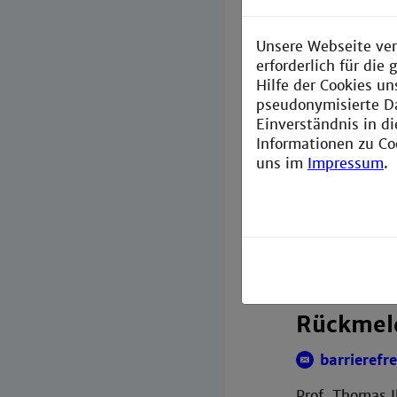
Unverhältn
Dokumente, 
Unsere Webseite ver
erforderlich für di
Videos habe
Hilfe der Cookies un
pseudonymisierte D
Erstellun
Einverständnis in d
Informationen zu Co
Diese Erkläru
uns im
Impressum
.
Methodik der 
Deutsche Ren
Überwachungsst
Adalbert-Stift
Die Erklärung
Rückmel
barrieref
Prof. Thomas 