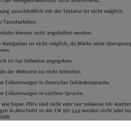
st der Helligkeitskontrast nicht ausreichend.
ung ausschließlich mit der Tastatur ist nicht möglich.
 Tastaturfallen.
Inhalte können nicht angehalten werden.
e Navigation ist nicht möglich, da Blöcke nicht übersprun
nen.
ck ist nur teilweise angegeben.
de der Webseite ist nicht fehlerfrei.
ine Erläuterungen in Deutscher Gebärdensprache.
ne Erläuterungen in Leichter Sprache.
wie bspw. PDFs sind nicht oder nur teilweise UA-konfor
gen in Abschnitt 10 der EN 301 549 werden nicht oder nu
füllt