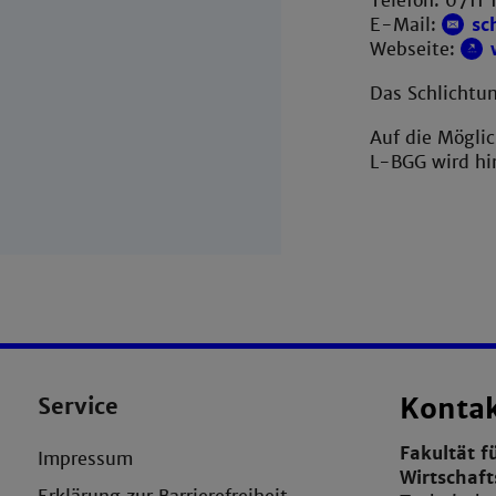
Telefon: 0711
E-Mail:
sc
Webseite:
Das Schlichtun
Auf die Mögli
L-BGG wird hi
Service
Konta
Fakultät f
Impressum
Wirtschaf