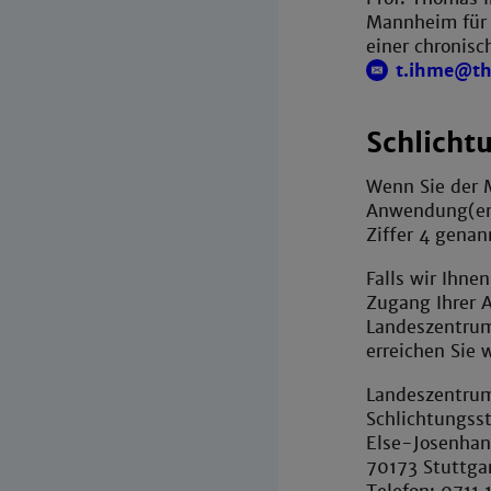
Mannheim für 
einer chronis
t.ihme@t
Schlicht
Wenn Sie der 
Anwendung(en)]
Ziffer 4 genan
Falls wir Ihne
Zugang Ihrer A
Landeszentrum
erreichen Sie w
Landeszentrum 
Schlichtungsst
Else-Josenhan
70173 Stuttga