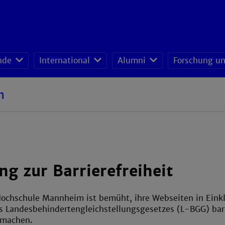
nde
International
Alumni
Forschung un
Institut für Unternehmensfüh
Kooperationsnetzwerk Moderne Produktion (KMP)
Kompetenzzentrum Mensch+Innovat
n
ng zur Barrierefreiheit
Hochschule Mannheim ist bemüht, ihre Webseiten in Eink
s Landesbehindertengleichstellungsgesetzes (L-BGG) barr
 machen.