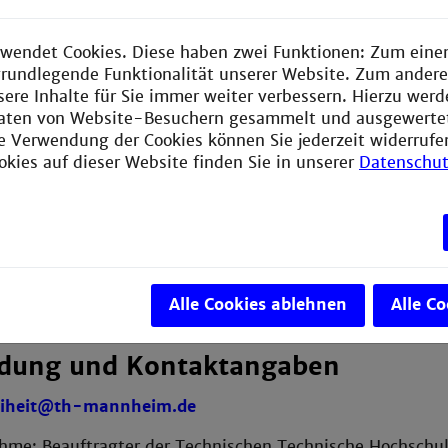
ismäßige Belastung
die vor dem 23.09.2018 erstellt wurden, sind nicht barri
wendet Cookies. Diese haben zwei Funktionen: Zum einen
e grundlegende Funktionalität unserer Website. Zum ander
n nur teilweise Untertitel oder Transkriptionen
.
sere Inhalte für Sie immer weiter verbessern. Hierzu wer
aten von Website-Besuchern gesammelt und ausgewerte
g dieser Erklärung zur Barrierefrei
ie Verwendung der Cookies können Sie jederzeit widerrufe
okies auf dieser Website finden Sie in unserer
Datenschut
ng wurde am 26.03.2024 erstellt.
Prüfung:
tenversicherung Baden-Württemberg
elle für mediale Barrierefreiheit
er-Straße 105, 70437 Stuttgart
Alle Cookies ablehnen
Alle C
 wurde zuletzt am 28.03.2025 überprüft.
dung und Kontaktangaben
reiheit@th-mannheim.de
Ihme: Beauftragter der Technischen Technische Hochschu