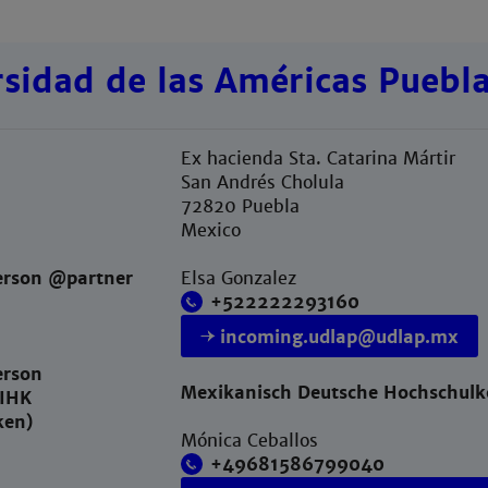
rsidad de las Américas Puebl
Ex hacienda Sta. Catarina Mártir
San Andrés Cholula
72820 Puebla
Mexico
erson @partner
Elsa Gonzalez
+522222293160
incoming.udlap@udlap.mx
erson
Mexikanisch Deutsche Hochschulk
IHK
ken)
Mónica Ceballos
+49681586799040