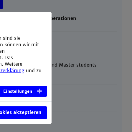
r internationale Kooperationen
 sind sie
er
en können wir mit
den
t. Das
n. Weitere
ester) for Bachelor and Master students
zerklärung
und zu
Einstellungen
ookies akzeptieren
s
here