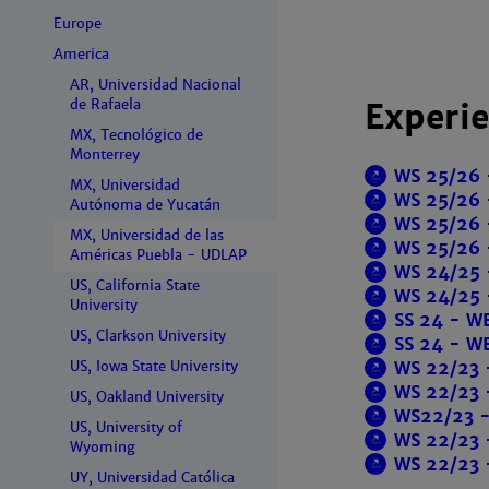
Europe
America
AR, Universidad Nacional
de Rafaela
Experie
MX, Tecnológico de
Monterrey
WS 25/26 
MX, Universidad
WS 25/26 
Autónoma de Yucatán
WS 25/26 
MX, Universidad de las
WS 25/26 
Américas Puebla - UDLAP
WS 24/25 
US, California State
WS 24/25 
University
SS 24 - WB
US, Clarkson University
SS 24 - W
WS 22/23 
US, Iowa State University
WS 22/23 
US, Oakland University
WS22/23 -
US, University of
WS 22/23 
Wyoming
WS 22/23 -
UY, Universidad Católica