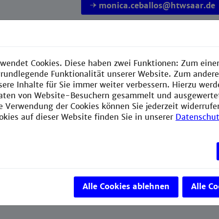
monica.ceballos@htwsaar.de
Deutsches Hochschulkonsortium fü
Geschäftsstelle DHIK
wendet Cookies. Diese haben zwei Funktionen: Zum einen
end of semester
Winter Semester:
August
- Decemb
e grundlegende Funktionalität unserer Website. Zum ander
Summer Semester:
January
- May
sere Inhalte für Sie immer weiter verbessern. Hierzu wer
aten von Website-Besuchern gesammelt und ausgewerte
ie Verwendung der Cookies können Sie jederzeit widerrufe
me
Non-degree-programme (1 study sem
okies auf dieser Website finden Sie in unserer
Datenschut
ogramme
Industrial Engineering
Alle Cookies ablehnen
Alle C
cription
You can find the course description