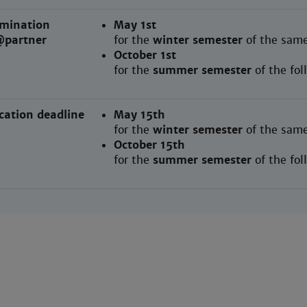
mination
May 1st
@partner
for the
winter semester
of the same
October 1st
for the
summer semester
of the fo
cation deadline
May 15th
for the
winter semester
of the same
October 15th
for the
summer semester
of the fo