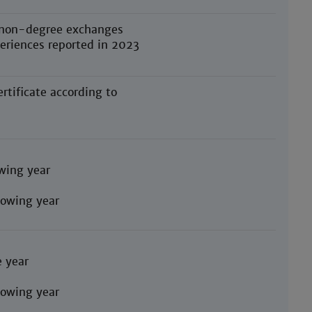
or non-degree exchanges
xperiences reported in 2023
rtificate according to
owing year
llowing year
 year
llowing year