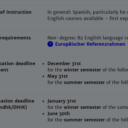
of instruction
In general: Spanish, particularly f
English courses available - first e
requirements
Non-degree: B2 English language ce
Europäischer Referenzrahmen
cation deadline
December 31st
ent
for the
winter semester
of the foll
May 31st
for the
summer semester
of the fo
ation deadline
January 31st
mdhk/DHIK)
for the
winter semester
of the same
June 30th
for the
summer semester
of the fo