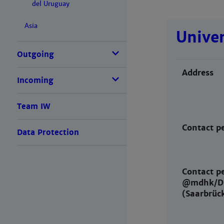
del Uruguay
Asia
Unive
Outgoing
Address
Incoming
Team IW
Contact p
Data Protection
Contact p
@mdhk/D
(Saarbrüc