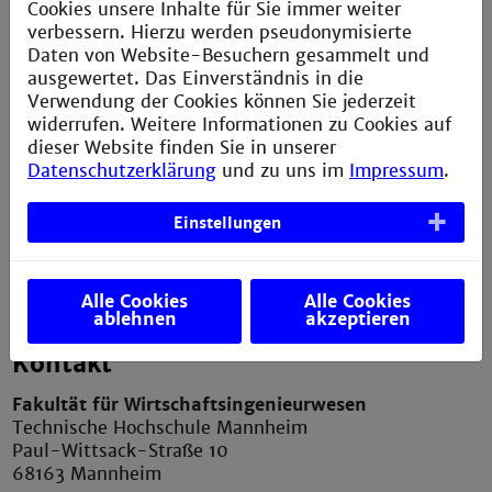
Cookies unsere Inhalte für Sie immer weiter
Service
verbessern. Hierzu werden pseudonymisierte
Daten von Website-Besuchern gesammelt und
ausgewertet. Das Einverständnis in die
Impressum
Verwendung der Cookies können Sie jederzeit
Erklärung zur Barrierefreiheit
widerrufen. Weitere Informationen zu Cookies auf
dieser Website finden Sie in unserer
Datenschutzerklärung
Datenschutzerklärung
und zu uns im
Impressum
.
Sitemap
Einstellungen
Anfahrt und Campusplan
Verbesserungsvorschlag melden
Alle Cookies
Alle Cookies
ablehnen
akzeptieren
Kontakt
Fakultät für Wirtschaftsingenieurwesen
Technische Hochschule Mannheim
Paul-Wittsack-Straße 10
68163 Mannheim