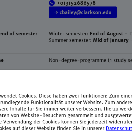
+013152686578
cbailey@clarkson.edu
end of semester
Winter semester:
End of August
- 
Summer semester:
Mid of January
me
Non-degree-programme (1 study sem
ogramme
Engineering and Management
Electrical Engineering
wendet Cookies. Diese haben zwei Funktionen: Zum einen
Mechanical Engineering
e grundlegende Funktionalität unserer Website. Zum ander
sere Inhalte für Sie immer weiter verbessern. Hierzu wer
criptions
You can find the course description
aten von Website-Besuchern gesammelt und ausgewerte
ie Verwendung der Cookies können Sie jederzeit widerrufe
okies auf dieser Website finden Sie in unserer
Datenschut