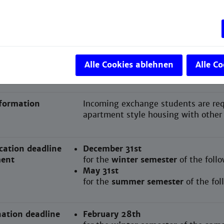
of instruction
English
requirements
B2 English language certificate acc
Alle Cookies ablehnen
Alle C
nformation
Incoming exchange students are req
apartment style housing with othe
cation deadline
December 31st
ent
for the
winter semester
of the foll
May 31st
for the
summer semester
of the fo
ation deadline
February 28th