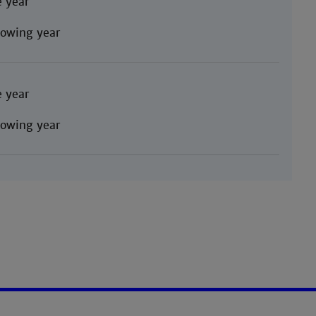
 year
llowing year
 year
llowing year