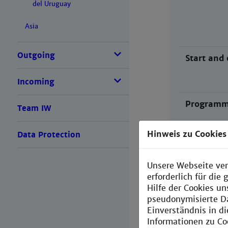
del Uruguay
Asia
Outgoing
Start and 
Incoming
Program
Team IW
Hinweis zu Cookies
Data Protection
Study pr
Unsere Webseite ver
erforderlich für di
Hilfe der Cookies un
Course des
pseudonymisierte D
Einverständnis in d
Informationen zu Co