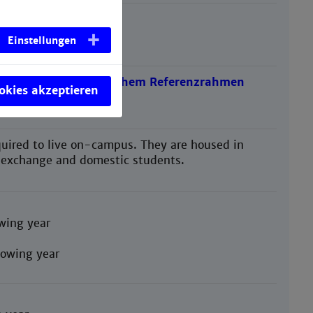
Einstellungen
ording to
Europäischem Referenzrahmen
ookies akzeptieren
uired to live on-campus. They are housed in
r exchange and domestic students.
owing year
llowing year