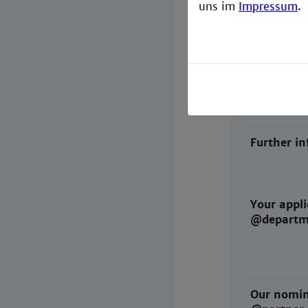
uns im
Impressum
.
Language 
Language 
Further i
Your appli
@departm
Our nomin