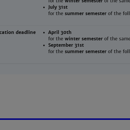
for the
winter semester
of the same
July 31st
for the
summer semester
of the fo
cation deadline
April 30th
for the
winter semester
of the same
September 31st
for the
summer semester
of the fo