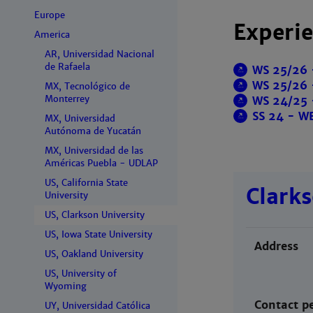
Europe
Experie
America
AR, Universidad Nacional
de Rafaela
WS 25/26 
WS 25/26 
MX, Tecnológico de
Monterrey
WS 24/25 
SS 24 - WB
MX, Universidad
Autónoma de Yucatán
MX, Universidad de las
Américas Puebla - UDLAP
US, California State
Clarks
University
US, Clarkson University
US, Iowa State University
Address
US, Oakland University
US, University of
Wyoming
Contact p
UY, Universidad Católica