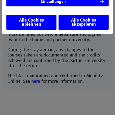
Einstellungen
Erasmus Learning Agreement
The Erasmus Learning Agreement (LA) is a
Alle Cookies
Alle Cookies
prerequisite for Erasmus+ funding and is part of
ablehnen
akzeptieren
the Erasmus contract. The Learning Agreement
must be filled out before departure and signed
by both the home and partner university.
During the stay abroad, any changes to the
courses taken are documented and the credits
achieved are confirmed by the partner university
after the return.
The LA is maintained and confirmed in Mobility
Online. See
here
for more information.