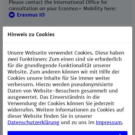
Please contact the International Office for
consultation on your Erasmus+ Mobility here:
Erasmus IO
Hinweis zu Cookies
Unsere Webseite verwendet Cookies. Diese haben
zwei Funktionen: Zum einen sind sie erforderlich
Master Checklist
für die grundlegende Funktionalität unserer
Website. Zum anderen können wir mit Hilfe der
Checklist Outgoings
Cookies unsere Inhalte für Sie immer weiter
verbessern. Hierzu werden pseudonymisierte
Daten von Website-Besuchern gesammelt und
ausgewertet. Das Einverständnis in die
Verwendung der Cookies können Sie jederzeit
widerrufen. Weitere Informationen zu Cookies auf
dieser Website finden Sie in unserer
Datenschutzerklärung
und zu uns im
Impressum
.