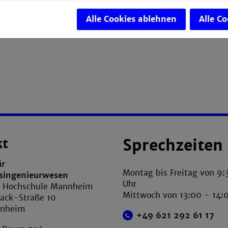
Alle Cookies ablehnen
Alle C
kt
Sprechzeiten
ür
Montag bis Freitag von 9:
tsingenieurwesen
Uhr
e Hochschule Mannheim
Mittwoch von 13:00 - 14:
ack-Straße 10
nnheim
+49 621 292 61 17