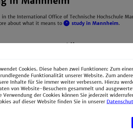
ng in Mannheim
 in the International Office of Technische Hochschule M
more about what it means to
study in Mannheim
.
erman
Library
and how! >
Take a look at what our libra
wendet Cookies. Diese haben zwei Funktionen: Zum einen
offer >
e grundlegende Funktionalität unserer Website. Zum ander
sere Inhalte für Sie immer weiter verbessern. Hierzu wer
aten von Website-Besuchern gesammelt und ausgewerte
ie Verwendung der Cookies können Sie jederzeit widerrufe
enter
okies auf dieser Website finden Sie in unserer
Datenschut
ce, support and
>