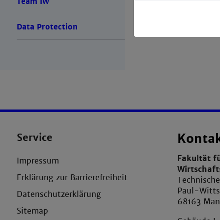
Team IW
Data Protection
Service
Konta
Fakultät f
Impressum
Wirtschaf
Erklärung zur Barrierefreiheit
Technisch
Paul-Witts
Datenschutzerklärung
68163 Ma
Sitemap