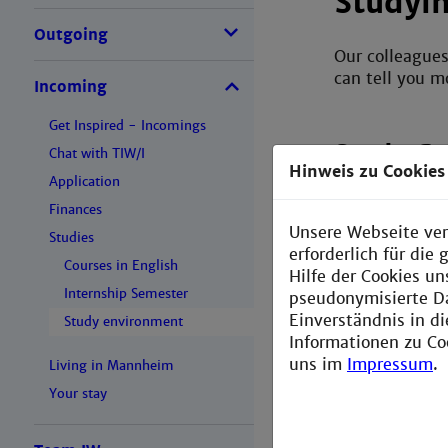
Studyi
Outgoing
Our colleagues
can tell you 
Incoming
Get Inspired - Incomings
Study G
Chat with TIW/I
Hinweis zu Cookies
Application
Finances
Find out why 
Unsere Webseite ver
Studies
erforderlich für di
Courses in English
Hilfe der Cookies un
Internship Semester
pseudonymisierte D
Einverständnis in d
Career C
Study environment
Informationen zu Co
uns im
Impressum
.
Living in Mannheim
Training, advi
Your stay
scholarships 