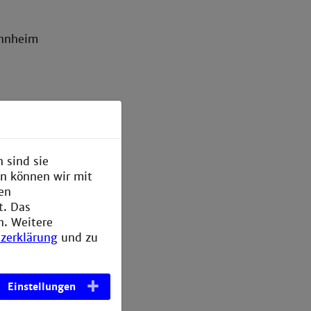
annheim
ry has to
 sind sie
en können wir mit
den
t. Das
n. Weitere
zerklärung
und zu
Einstellungen