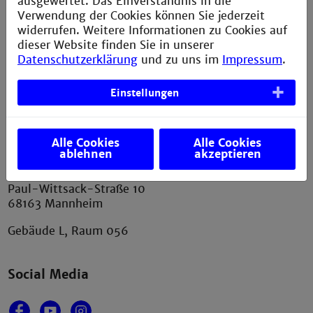
ausgewertet. Das Einverständnis in die
Verwendung der Cookies können Sie jederzeit
Sitemap
widerrufen. Weitere Informationen zu Cookies auf
dieser Website finden Sie in unserer
Anfahrt und Campusplan
Datenschutzerklärung
und zu uns im
Impressum
.
Verbesserungsvorschlag melden
Einstellungen
Kontakt
Alle Cookies
Alle Cookies
ablehnen
akzeptieren
Fakultät für Wirtschaftsingenieurwesen
Technische Hochschule Mannheim
Paul-Wittsack-Straße 10
68163 Mannheim
Gebäude L, Raum 056
Social Media