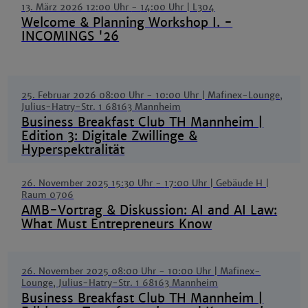
13. März 2026 12:00 Uhr
-
14:00 Uhr
| L304
Welcome & Planning Workshop I. -
INCOMINGS '26
25. Februar 2026 08:00 Uhr
-
10:00 Uhr
| Mafinex-Lounge,
Julius‑Hatry‑Str. 1 68163 Mannheim
Business Breakfast Club TH Mannheim |
Edition 3: Digitale Zwillinge &
Hyperspektralität
26. November 2025 15:30 Uhr
-
17:00 Uhr
| Gebäude H |
Raum 0706
AMB-Vortrag & Diskussion: AI and AI Law:
What Must Entrepreneurs Know
26. November 2025 08:00 Uhr
-
10:00 Uhr
| Mafinex-
Lounge, Julius‑Hatry‑Str. 1 68163 Mannheim
Business Breakfast Club TH Mannheim |