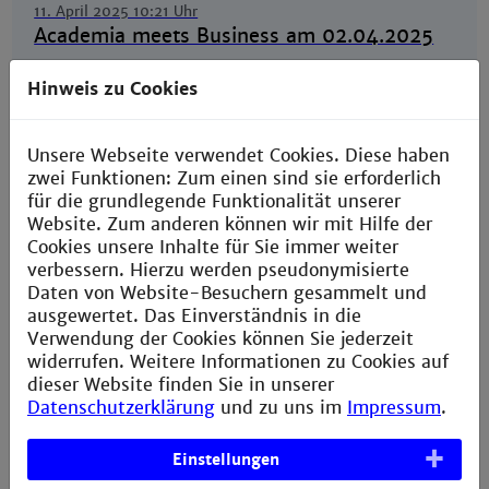
11. April 2025 10:21 Uhr
Academia meets Business am 02.04.2025
Hinweis zu Cookies
11. April 2025
Unsere Webseite verwendet Cookies. Diese haben
Vortragsreihe Academia Meets Business im
zwei Funktionen: Zum einen sind sie erforderlich
Sommersemester 2025
für die grundlegende Funktionalität unserer
Website. Zum anderen können wir mit Hilfe der
Cookies unsere Inhalte für Sie immer weiter
verbessern. Hierzu werden pseudonymisierte
Daten von Website-Besuchern gesammelt und
03. März 2025
Fünftes Gesamtprojekttreffen des
ausgewertet. Das Einverständnis in die
Forschungsprojekts FLoW-mIT
Verwendung der Cookies können Sie jederzeit
widerrufen. Weitere Informationen zu Cookies auf
dieser Website finden Sie in unserer
Datenschutzerklärung
und zu uns im
Impressum
.
18. Februar 2025
Save-the-Date: KMP-Workshop
Einstellungen
„Energieeffizienz“ am 06.03.2025 bei der