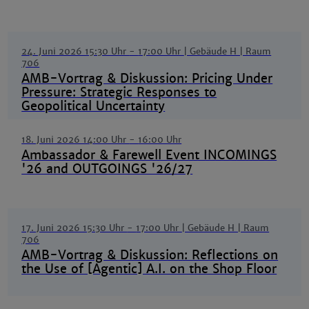
24. Juni 2026 15:30 Uhr
-
17:00 Uhr
| Gebäude H | Raum
706
AMB-Vortrag & Diskussion: Pricing Under
Pressure: Strategic Responses to
Geopolitical Uncertainty
18. Juni 2026 14:00 Uhr
-
16:00 Uhr
Ambassador & Farewell Event INCOMINGS
'26 and OUTGOINGS '26/27
17. Juni 2026 15:30 Uhr
-
17:00 Uhr
| Gebäude H | Raum
706
AMB-Vortrag & Diskussion: Reflections on
the Use of [Agentic] A.I. on the Shop Floor