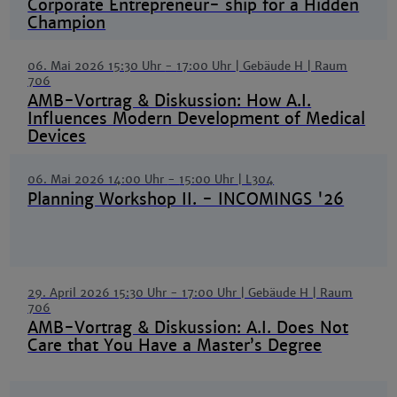
Corporate Entrepreneur- ship for a Hidden
Champion
06. Mai 2026 15:30 Uhr
-
17:00 Uhr
| Gebäude H | Raum
706
AMB-Vortrag & Diskussion: How A.I.
Influences Modern Development of Medical
Devices
06. Mai 2026 14:00 Uhr
-
15:00 Uhr
| L304
Planning Workshop II. - INCOMINGS '26
29. April 2026 15:30 Uhr
-
17:00 Uhr
| Gebäude H | Raum
706
AMB-Vortrag & Diskussion: A.I. Does Not
Care that You Have a Master’s Degree