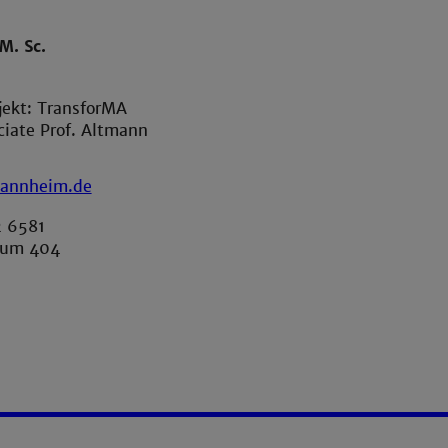
M. Sc.
jekt: TransforMA
ciate Prof. Altmann
annheim.de
2 6581
aum 404