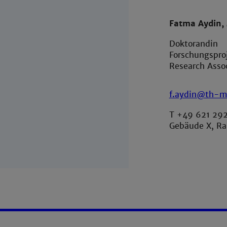
Fatma Aydin, 
Doktorandin
Forschungspro
Research Asso
f.aydin@th-m
T +49 621 29
Gebäude X, R