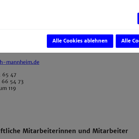
tarbeiterin
ftsarabistin (FH)
Alle Cookies ablehnen
Alle C
neider, M. Sc.
th-mannheim.de
 65 47
 66 54 73
um 119
ftliche Mitarbeiterinnen und Mitarbeiter