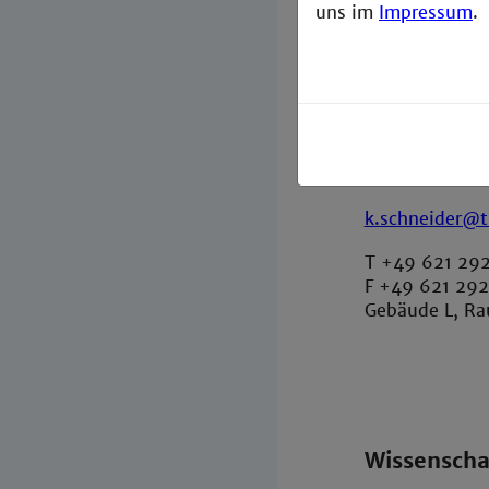
uns im
Impressum
.
Institutsmi
Dipl. Wirtscha
Konstanze Sch
k.schneider@
T +49 621 292
F +49 621 292
Gebäude L, Ra
Wissenscha