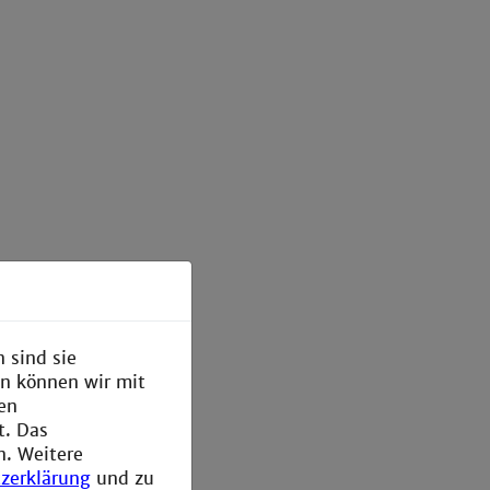
 sind sie
en können wir mit
den
t. Das
n. Weitere
zerklärung
und zu