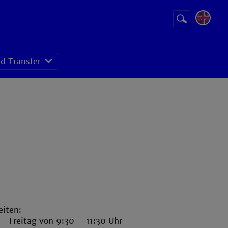
Suchbegriff
Suche
starten
d Transfer
rung (IfU)
ion+X (MIX)
eiten:
- Freitag von 9:30 – 11:30 Uhr