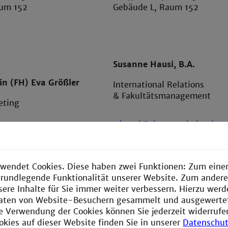
aum 152
Gebäude L, Raum 152
Susanne Hausi, B.A.
rin (FH) Eva Größler
International Relations
& Fakultätsmanagement
eting
s.hausi@th-mannheim.de
th-mannheim.de
T +49 621 292 6409
2 6890
F +49 621 292 66 40 91
aum 355
wendet Cookies. Diese haben zwei Funktionen: Zum einen
Gebäude L, Raum 355
e grundlegende Funktionalität unserer Website. Zum ander
sere Inhalte für Sie immer weiter verbessern. Hierzu wer
aten von Website-Besuchern gesammelt und ausgewerte
ie Verwendung der Cookies können Sie jederzeit widerrufe
okies auf dieser Website finden Sie in unserer
Datenschut