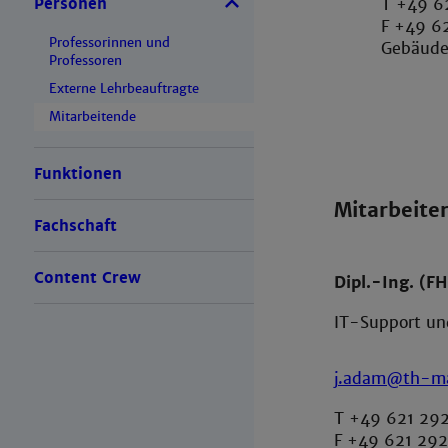
Personen
T +49 6
F +49 6
Professorinnen und
Gebäude
Professoren
Externe Lehrbeauftragte
Mitarbeitende
Funktionen
Mitarbeite
Fachschaft
Content Crew
Dipl.-Ing. (F
IT-Support un
j.adam@th-m
T +49 621 292
F +49 621 292