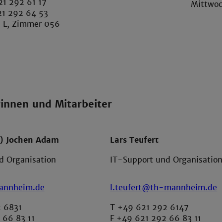
21 292 61 17
Mittwoc
21 292 64 53
 L, Zimmer 056
rinnen und Mitarbeiter
H) Jochen Adam
Lars Teufert
d Organisation
IT-Support und Organisatio
annheim.de
l.teufert@th-mannheim.de
 6831
T +49 621 292 6147
 66 83 11
F +49 621 292 66 83 11