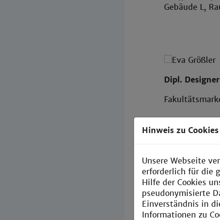
Gebäude L, R
Dipl. Designe
Fakultätsmark
e.groessler@
Hinweis zu Cookies
T +49 621 29
Gebäude L, R
Unsere Webseite ver
erforderlich für di
Hilfe der Cookies un
pseudonymisierte D
Einverständnis in d
Informationen zu Co