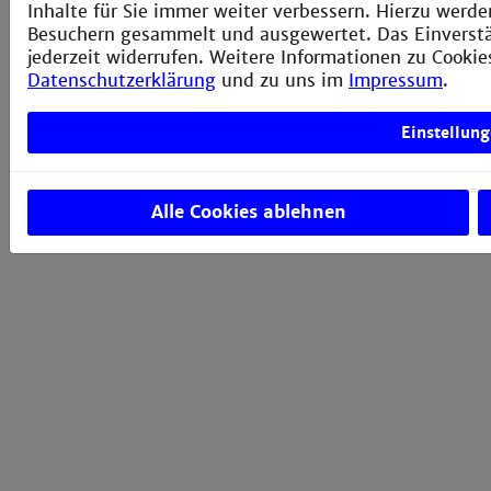
Inhalte für Sie immer weiter verbessern. Hierzu wer
Besuchern gesammelt und ausgewertet. Das Einverstä
+49 621 292 61 17
jederzeit widerrufen. Weitere Informationen zu Cookies
Datenschutzerklärung
und zu uns im
Impressum
.
+49 621 292 64 53
sekretariat@wing.hs-mannheim.de
Einstellun
Alle Cookies ablehnen