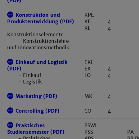
(PDF)
Konstruktion und
KPE
KE
4
Produktentwicklung (PDF)
KL
4
-
Konstruktionselemente
- Konstruktionslehre
und Innovationsmethodik
Einkauf und Logistik
EKL
EK
4
(PDF)
LO
4
- Einkauf
- Logistik
Marketing (PDF)
MK
4
Controlling (PDF)
CO
4
Praktisches
PSWI
PSS
PA
Studiensemester (PDF)
KPS
PB,P
- Praktisches