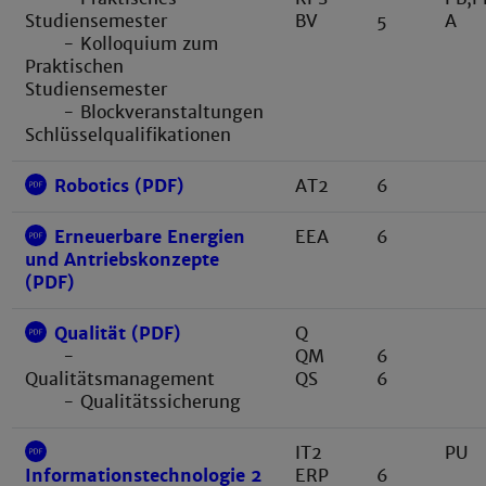
BV
5
A
Studiensemester
- Kolloquium zum
Praktischen
Studiensemester
- Blockveranstaltungen
Schlüsselqualifikationen
Robotics (PDF)
AT2
6
Erneuerbare Energien
EEA
6
und Antriebskonzepte
(PDF)
Qualität (PDF)
Q
QM
6
-
QS
6
Qualitätsmanagement
- Qualitätssicherung
IT2
PU
ERP
6
Informationstechnologie 2