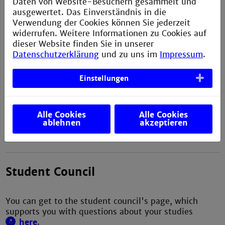
Daten von Website-Besuchern gesammelt und
We invite you to follow us on:
ausgewertet. Das Einverständnis in die
Verwendung der Cookies können Sie jederzeit
Instagram
widerrufen. Weitere Informationen zu Cookies auf
LinkedIn
dieser Website finden Sie in unserer
Facebook
Datenschutzerklärung
und zu uns im
Impressum
.
Einstellungen
Sports
You can take advantage of numerous free offers at
Alle Cookies
Alle Cookies
ablehnen
akzeptieren
the
Institute of Sports
at the University of
Mannheim.
Student Council
You can get to the student council's page, which
supports you with questions about your studies
here
.