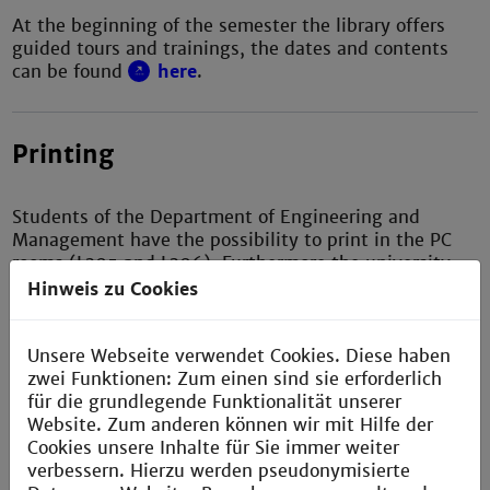
At the beginning of the semester the library offers
guided tours and trainings, the dates and contents
can be found
here
.
Printing
Students of the Department of Engineering and
Management have the possibility to print in the PC
rooms (L305 and L306). Furthermore the university
uses the "FollowMe Printing" concept and provides
Hinweis zu Cookies
its students fee-based printer connected to the
system to generate printing jobs. More information
about where and how to print can be found
here
.
Unsere Webseite verwendet Cookies. Diese haben
zwei Funktionen: Zum einen sind sie erforderlich
für die grundlegende Funktionalität unserer
Website. Zum anderen können wir mit Hilfe der
Social Media
Cookies unsere Inhalte für Sie immer weiter
verbessern. Hierzu werden pseudonymisierte