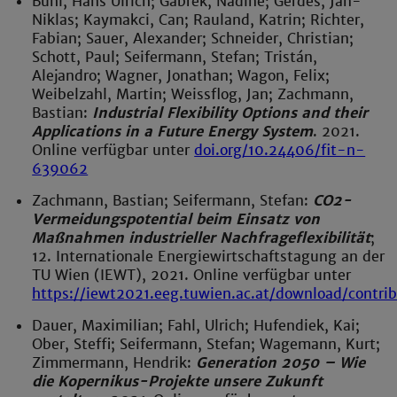
Buhl, Hans Ulrich; Gabrek, Nadine; Gerdes, Jan-
Niklas; Kaymakci, Can; Rauland, Katrin; Richter,
Fabian; Sauer, Alexander; Schneider, Christian;
Schott, Paul; Seifermann, Stefan; Tristán,
Alejandro; Wagner, Jonathan; Wagon, Felix;
Weibelzahl, Martin; Weissflog, Jan; Zachmann,
Bastian:
Industrial Flexibility Options and their
Applications in a Future Energy System
. 2021.
Online verfügbar unter
doi.org/10.24406/fit-n-
639062
Zachmann, Bastian; Seifermann, Stefan:
CO2-
Vermeidungspotential beim Einsatz von
Maßnahmen industrieller Nachfrageflexibilität
;
12. Internationale Energiewirtschaftstagung an der
TU Wien (IEWT), 2021. Online verfügbar unter
https://iewt2021.eeg.tuwien.ac.at/download/contr
Dauer, Maximilian; Fahl, Ulrich; Hufendiek, Kai;
Ober, Steffi; Seifermann, Stefan; Wagemann, Kurt;
Zimmermann, Hendrik:
Generation 2050 – Wie
die Kopernikus-Projekte unsere Zukunft