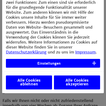
Die Erklärung wurde zuletzt am 28.03.2025
zwei Funktionen: Zum einen sind sie erforderlich
überprüft.
für die grundlegende Funktionalität unserer
Website. Zum anderen können wir mit Hilfe der
Rückmeldung und Kontaktangaben
Cookies unsere Inhalte für Sie immer weiter
verbessern. Hierzu werden pseudonymisierte
barrierefreiheit@th-mannheim.de
Daten von Website-Besuchern gesammelt und
ausgewertet. Das Einverständnis in die
Prof. Thomas Ihme: Beauftragter der Technischen
Verwendung der Cookies können Sie jederzeit
Technische Hochschule Mannheim für
widerrufen. Weitere Informationen zu Cookies auf
Angelegenheiten von Studierenden mit einer
dieser Website finden Sie in unserer
Behinderung oder einer chronischen Erkrankung
Datenschutzerklärung
und zu uns im
Impressum
.
t.ihme@th-mannheim.de
Einstellungen
Schlichtungsverfahren
Wenn Sie der Meinung sind, dass diese [Webseite(n)]
Alle Cookies
Alle Cookies
[mobile(n) Anwendung(en)] nicht barrierefrei
ablehnen
akzeptieren
zugänglich [ist] [sind], können Sie unsere in Ziffer 4
genannte Stelle oder Person darüber informieren.
Falls wir Ihnen nicht oder nicht zufriedenstellend
innerhalb von vier Wochen ab Zugang Ihrer Anfrage