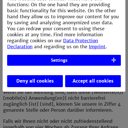
Die Erklärung wurde zuletzt am 28.03.2025
functions: On the one hand they are providing
überprüft.
basic functionality for this website. On the other
hand they allow us to improve our content for you
Rückmeldung und Kontaktangaben
by saving and analyzing anonymized user data.
barrierefreiheit@th-mannheim.de
You can redraw your consent to using these
cookies at any time. Find more information
Prof. Thomas Ihme: Beauftragter der Technischen
regarding cookies on our
Data Protection
Technische Hochschule Mannheim für
Declaration
and regarding us on the
Imprint
.
Angelegenheiten von Studierenden mit einer
Behinderung oder einer chronischen Erkrankung
Settings
t.ihme@th-mannheim.de
Deny all cookies
Accept all cookies
Schlichtungsverfahren
Wenn Sie der Meinung sind, dass diese [Webseite(n)]
[mobile(n) Anwendung(en)] nicht barrierefrei
zugänglich [ist] [sind], können Sie unsere in Ziffer 4
genannte Stelle oder Person darüber informieren.
Falls wir Ihnen nicht oder nicht zufriedenstellend
innerhalb von vier Wochen ab Zugang Ihrer Anfrage