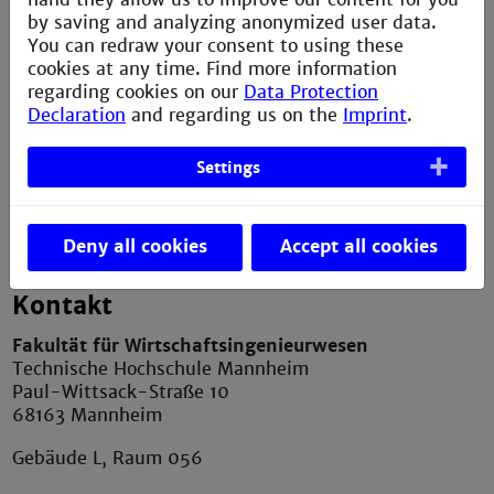
by saving and analyzing anonymized user data.
Service
You can redraw your consent to using these
cookies at any time. Find more information
regarding cookies on our
Data Protection
Imprint
Declaration
and regarding us on the
Imprint
.
Erklärung zur Barrierefreiheit
Datenschutzerklärung
Settings
Contact Webmaster
Deny all cookies
Accept all cookies
Kontakt
Fakultät für Wirtschaftsingenieurwesen
Technische Hochschule Mannheim
Paul-Wittsack-Straße 10
68163 Mannheim
Gebäude L, Raum 056