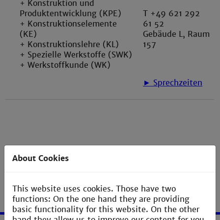
+ Konstruktion und
Produktentwicklung (KPE)
T +49 621 292
+ Konstruktionselemente
61 52
(KE)
Gebäude L, Raum
+ Konstruktionslehre (KL)
157
+ Spezielle Werkstoffe (SWK)
+ Werkstoffkunde (WK)
► Sprechzeiten
About Cookies
This website uses cookies. Those have two
functions: On the one hand they are providing
basic functionality for this website. On the other
hand they allow us to improve our content for you