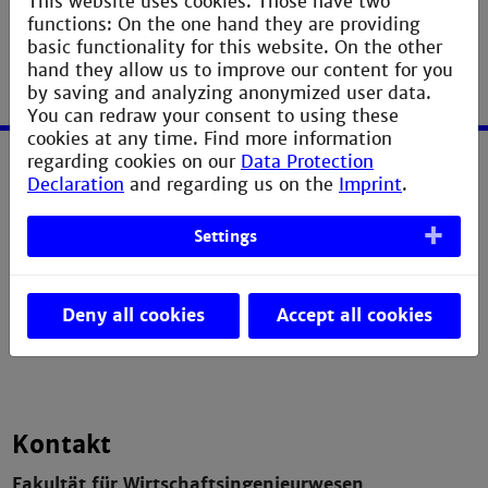
This website uses cookies. Those have two
functions: On the one hand they are providing
basic functionality for this website. On the other
hand they allow us to improve our content for you
by saving and analyzing anonymized user data.
You can redraw your consent to using these
cookies at any time. Find more information
regarding cookies on our
Data Protection
Service
Declaration
and regarding us on the
Imprint
.
Imprint
Settings
Erklärung zur Barrierefreiheit
Datenschutzerklärung
Deny all cookies
Accept all cookies
Contact Webmaster
Kontakt
Fakultät für Wirtschaftsingenieurwesen