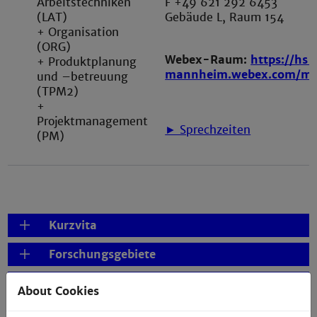
Arbeitstechniken
F +49 621 292 6453
(LAT)
Gebäude L, Raum 154
+ Organisation
(ORG)
Webex-Raum:
https://hs-
+ Produktplanung
mannheim.webex.com/me
und –betreuung
(TPM2)
+
Projektmanagement
► Sprechzeiten
(PM)
Kurzvita
Forschungsgebiete
Ausgewählte Publikationen
About Cookies
Bachelor- und Masterarbeiten