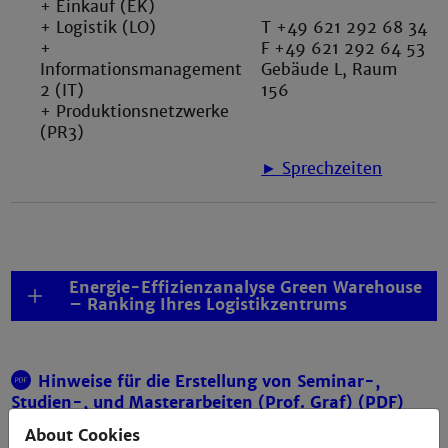
+ Einkauf (EK)
+ Logistik (LO)
T +49 621 292 68 34
+
F +49 621 292 64 53
Informationsmanagement
Gebäude L, Raum
2 (IT)
156
+ Produktionsnetzwerke
(PR3)
► Sprechzeiten
Energie-Effizienzanalyse Green Warehouse
– Ranking Ihres Logistikzentrums
Hinweise für die Erstellung von Seminar-,
Studien-, und Masterarbeiten (Prof. Graf) (PDF)
About Cookies