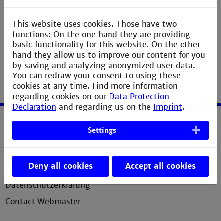
Hinweise für die Erstellung von Studien-,
Bachelor- und Masterarbeiten
(Prof. Klimmer)
This website uses cookies. Those have two
functions: On the one hand they are providing
basic functionality for this website. On the other
hand they allow us to improve our content for you
by saving and analyzing anonymized user data.
You can redraw your consent to using these
cookies at any time. Find more information
regarding cookies on our
Data Protection
Declaration
and regarding us on the
Imprint
.
Service
Settings
Imprint
Deny all cookies
Accept all cookies
Erklärung zur Barrierefreiheit
Datenschutzerklärung
Contact Webmaster