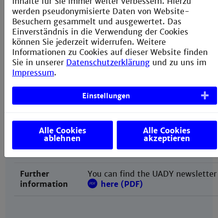
Inhalte für Sie immer weiter verbessern. Hierzu
Agents
May 1st
werden pseudonymisierte Daten von Website-
nomination
for the
winter semester
of the
Besuchern gesammelt und ausgewertet. Das
deadline
same year
Einverständnis in die Verwendung der Cookies
@partner
October 1st
können Sie jederzeit widerrufen. Weitere
for the
summer semester
of the
Informationen zu Cookies auf dieser Website finden
following year
Sie in unserer
Datenschutzerklärung
und zu uns im
Impressum
.
Your
tbd
Einstellungen
application
for the
winter semester
of the
deadline
same year
@partner
tbd
Alle Cookies
Alle Cookies
for the
summer semester
of the
ablehnen
akzeptieren
following year
Further
You can find the UADY newsletter
information
here (PDF)