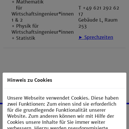
+ Mathematik
für
T +49 621 292 62
Wirtschaftsingenieur*innen
17
1 & 2
Gebäude L, Raum
+ Physik für
253
Wirtschaftsingenieur*innen
► Sprechzeiten
+ Statistik
Hinweis zu Cookies
Unsere Webseite verwendet Cookies. Diese haben
zwei Funktionen: Zum einen sind sie erforderlich
für die grundlegende Funktionalität unserer
Website. Zum anderen können wir mit Hilfe der
Service
Cookies unsere Inhalte für Sie immer weiter
verbessern. Hierzu werden pseudonymisierte