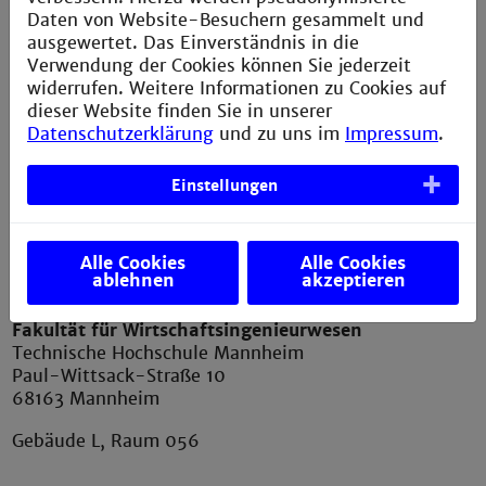
Impressum
Daten von Website-Besuchern gesammelt und
ausgewertet. Das Einverständnis in die
Erklärung zur Barrierefreiheit
Verwendung der Cookies können Sie jederzeit
Datenschutzerklärung
widerrufen. Weitere Informationen zu Cookies auf
dieser Website finden Sie in unserer
Sitemap
Datenschutzerklärung
und zu uns im
Impressum
.
Anfahrt und Campusplan
Einstellungen
Verbesserungsvorschlag melden
Alle Cookies
Alle Cookies
ablehnen
akzeptieren
Kontakt
Fakultät für Wirtschaftsingenieurwesen
Technische Hochschule Mannheim
Paul-Wittsack-Straße 10
68163 Mannheim
Gebäude L, Raum 056