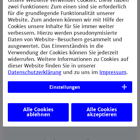
Unsere Webseite verwendet Cookies. Diese haben
zwei Funktionen: Zum einen sind sie erforderlich
Your application
December 31st
für die grundlegende Funktionalität unserer
deadline
for the
winter
Website. Zum anderen können wir mit Hilfe der
@department
semester
of the
Cookies unsere Inhalte für Sie immer weiter
following year
verbessern. Hierzu werden pseudonymisierte
May 31st
Daten von Website-Besuchern gesammelt und
for the
summer
ausgewertet. Das Einverständnis in die
semester
of the
Verwendung der Cookies können Sie jederzeit
following year
widerrufen. Weitere Informationen zu Cookies auf
dieser Website finden Sie in unserer
Datenschutzerklärung
und zu uns im
Impressum
.
Our nomination
January 31st
deadline @agent
for the
winter
Einstellungen
(International Office)
semester
of the
same year
June 30th
for the
summer
Alle Cookies
Alle Cookies
ablehnen
akzeptieren
semester
of the
following year