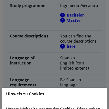
Study programme
Ingeniería Mecánica
Bachelor
Master
Course descriptions
You can find the
course descriptions
here
.
Language of
Spanish
instruction
English (to a
limited extent)
Language
B2 Spanish
requirements
language
certificate according
Hinweis zu Cookies
to
Europäischem
Referenzrahmen