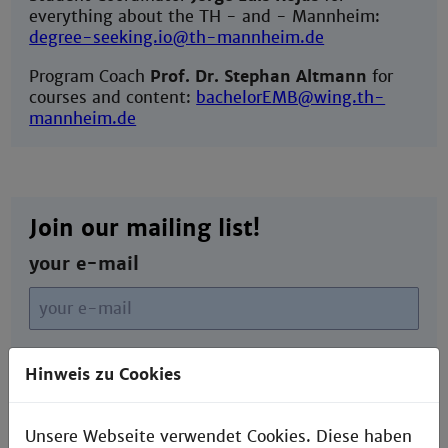
everything about the TH - and - Mannheim:
degree-seeking.io@th-mannheim.de
Program Coach
Prof. Dr. Stephan Altmann
for
courses and content:
bachelorEMB@wing.th-
mannheim.de
Join our mailing list!
your e-mail
your e-mail
Hinweis zu Cookies
Unsere Webseite verwendet Cookies. Diese haben