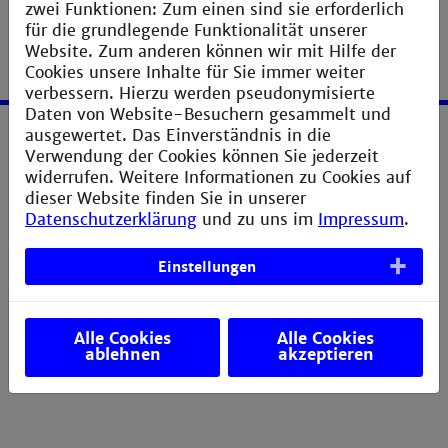
zwei Funktionen: Zum einen sind sie erforderlich
für die grundlegende Funktionalität unserer
Website. Zum anderen können wir mit Hilfe der
Cookies unsere Inhalte für Sie immer weiter
verbessern. Hierzu werden pseudonymisierte
Daten von Website-Besuchern gesammelt und
ausgewertet. Das Einverständnis in die
Service
Verwendung der Cookies können Sie jederzeit
widerrufen. Weitere Informationen zu Cookies auf
dieser Website finden Sie in unserer
Impressum
Datenschutzerklärung
und zu uns im
Impressum
.
Erklärung zur Barrierefreiheit
Datenschutzerklärung
Einstellungen
Sitemap
Anfahrt und Campusplan
Alle Cookies
Alle Cookies
ablehnen
akzeptieren
Verbesserungsvorschlag melden