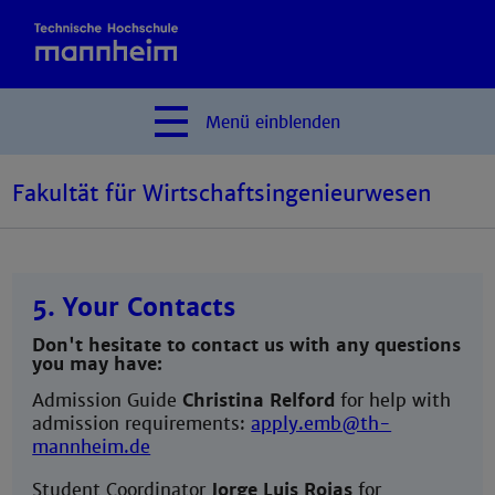
Menü
einblenden
Fakultät für Wirtschaftsingenieurwesen
5. Your Contacts
Don't hesitate to contact us with any questions
you may have:
Admission Guide
Christina Relford
for help with
admission requirements:
apply.emb@th-
mannheim.de
Student Coordinator
Jorge Luis Rojas
for