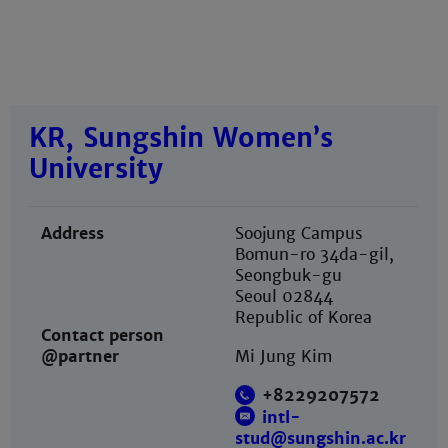
KR, Sungshin Women’s
University
Address
Soojung Campus
Bomun-ro 34da-gil,
Seongbuk-gu
Seoul 02844
Republic of Korea
Contact person
@partner
Mi Jung Kim
+8229207572
intl-
stud@sungshin.ac.kr