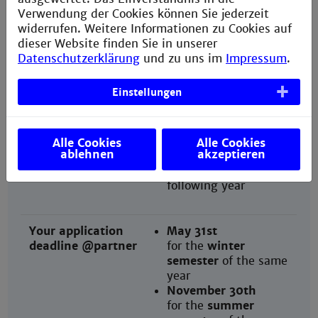
for the
summer
Verwendung der Cookies können Sie jederzeit
semester
of the
widerrufen. Weitere Informationen zu Cookies auf
following year
dieser Website finden Sie in unserer
Datenschutzerklärung
und zu uns im
Impressum
.
Our nomination
May 1st
Einstellungen
deadline @partner
for the
winter
semester
of the same
year
November 1st
Alle Cookies
Alle Cookies
ablehnen
akzeptieren
for the
summer
semester
of the
following year
Your application
May 31st
deadline @partner
for the
winter
semester
of the same
year
November 30th
for the
summer