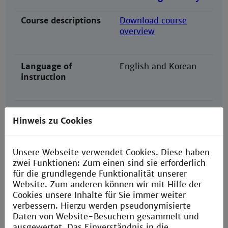
Course descriptions
Download course
overview
Language of
English and Korean
instruction
Language
B2 English language
Hinweis zu Cookies
requirements
certificate according
to
Europäischem
Unsere Webseite verwendet Cookies. Diese haben
Referenzrahmen
zwei Funktionen: Zum einen sind sie erforderlich
für die grundlegende Funktionalität unserer
Your application
December 31st
Website. Zum anderen können wir mit Hilfe der
deadline
for the
winter
Cookies unsere Inhalte für Sie immer weiter
@department
semester
of the
verbessern. Hierzu werden pseudonymisierte
following year
Daten von Website-Besuchern gesammelt und
May 31st
ausgewertet. Das Einverständnis in die