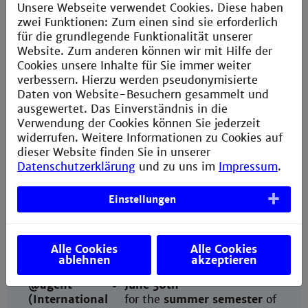
certificate according to
Unsere Webseite verwendet Cookies. Diese haben
Europäischem
zwei Funktionen: Zum einen sind sie erforderlich
Referenzrahmen
für die grundlegende Funktionalität unserer
Life Sciences Engineering:
Website. Zum anderen können wir mit Hilfe der
German/English or
Cookies unsere Inhalte für Sie immer weiter
French/English B2 (separate
verbessern. Hierzu werden pseudonymisierte
courses)
Daten von Website-Besuchern gesammelt und
ausgewertet. Das Einverständnis in die
Verwendung der Cookies können Sie jederzeit
Your
December 31st
widerrufen. Weitere Informationen zu Cookies auf
application
for the
winter semester
of
dieser Website finden Sie in unserer
deadline
the following year
Datenschutzerklärung
und zu uns im
Impressum
.
@department
May 31st
for the
summer semester
of
the following year
Einstellungen
Our
January 31st
Alle Cookies
Alle Cookies
nomination
for the
winter semester
of
ablehnen
akzeptieren
deadline
the same year
@agent
June 30th
(International
for the
summer semester
of