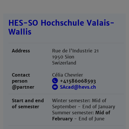
HES-SO Hochschule Valais-
Wallis
Address
Rue de l'Industrie 21
1950 Sion
Swizerland
Contact
Célia Chevrier
person
+41586068593
@partner
SAcad@hevs.ch
Start and end
Winter semester: Mid of
of semester
September - End of January
Summer semester:
Mid of
February
- End of June