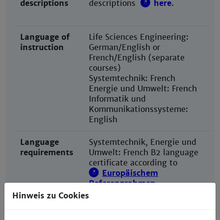
descriptions
descriptions
here
.
Language of
Life Sciences Engineering:
instruction
German/English or
French/English (separate
courses)
Systemtechnik: French
Energie und Umwelt: French
Informatik und
Kommunikationssysteme:
English
Language
Systemtechnik,
Energie und
requirements
Umwelt
: French B2 language
certificate according to
Europäischem
Referenzrahmen
Informatik und
Hinweis zu Cookies
Kommunikationssysteme:
English B2 language