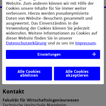
Website. Zum anderen können wir mit Hilfe der
Cookies unsere Inhalte für Sie immer weiter
verbessern. Hierzu werden pseudonymisierte
Daten von Website-Besuchern gesammelt und
Service
ausgewertet. Das Einverständnis in die
Verwendung der Cookies können Sie jederzeit
Impressum
widerrufen. Weitere Informationen zu Cookies auf
Erklärung zur Barrierefreiheit
dieser Website finden Sie in unserer
Datenschutzerklärung
und zu uns im
Impressum
.
Datenschutzerklärung
Sitemap
Einstellungen
Anfahrt und Campusplan
Verbesserungsvorschlag melden
Alle Cookies
Alle Cookies
ablehnen
akzeptieren
Kontakt
Fakultät für Wirtschaftsingenieurwesen
Technische Hochschule Mannheim