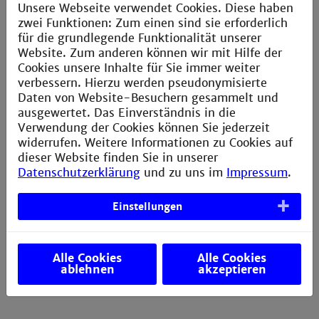
Unsere Webseite verwendet Cookies. Diese haben
zwei Funktionen: Zum einen sind sie erforderlich
für die grundlegende Funktionalität unserer
Website. Zum anderen können wir mit Hilfe der
Cookies unsere Inhalte für Sie immer weiter
Institutsmitarbeiterin
verbessern. Hierzu werden pseudonymisierte
Daten von Website-Besuchern gesammelt und
ausgewertet. Das Einverständnis in die
Dipl. Wirtschaftsarabistin (FH) Konstanze
Verwendung der Cookies können Sie jederzeit
Schneider, M. Sc.
widerrufen. Weitere Informationen zu Cookies auf
dieser Website finden Sie in unserer
Datenschutzerklärung
und zu uns im
Impressum
.
k.schneider@th-mannheim.de
Einstellungen
T +49 621 292 65 47
F +49 621 292 66 54 73
Gebäude L, Raum 119
Alle Cookies
Alle Cookies
ablehnen
akzeptieren