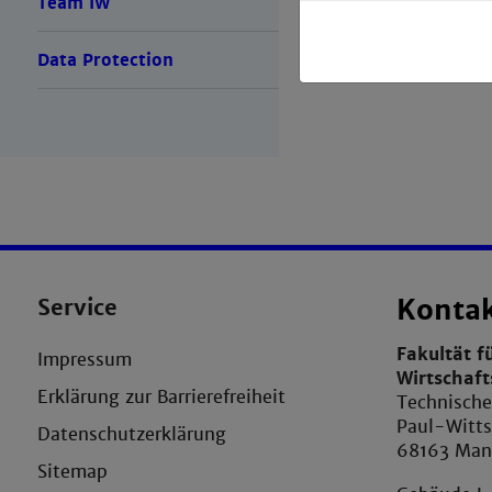
Team IW
Data Protection
Service
Konta
Fakultät f
Impressum
Wirtschaf
Erklärung zur Barrierefreiheit
Technisch
Paul-Witts
Datenschutzerklärung
68163 Ma
Sitemap