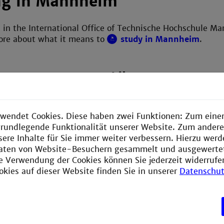
ng in Mannheim
 in the International Office of Technische Hochschule M
more about what it means to
study in Mannheim
.
erman
Library
and how! >
Take a look at what our libra
wendet Cookies. Diese haben zwei Funktionen: Zum einen
offer >
e grundlegende Funktionalität unserer Website. Zum ander
sere Inhalte für Sie immer weiter verbessern. Hierzu wer
aten von Website-Besuchern gesammelt und ausgewerte
ie Verwendung der Cookies können Sie jederzeit widerrufe
enter
okies auf dieser Website finden Sie in unserer
Datenschut
ce, support and
>