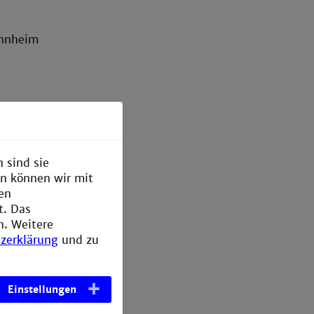
annheim
ry has to
 sind sie
en können wir mit
den
t. Das
n. Weitere
zerklärung
und zu
Einstellungen