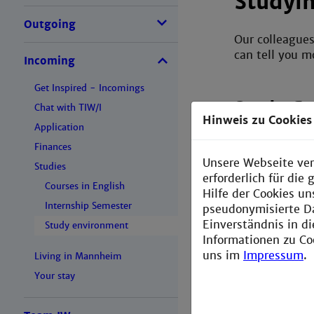
Studyi
Outgoing
Our colleagues
can tell you 
Incoming
Get Inspired - Incomings
Study G
Chat with TIW/I
Hinweis zu Cookies
Application
Finances
Find out why 
Unsere Webseite ver
Studies
erforderlich für di
Courses in English
Hilfe der Cookies un
Internship Semester
pseudonymisierte D
Einverständnis in d
Career C
Study environment
Informationen zu Co
uns im
Impressum
.
Living in Mannheim
Training, advi
Your stay
scholarships 