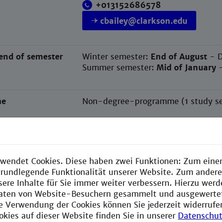
+013152686578
cbailey@clarkson.edu
end of semester
Winter semester:
End of August
- 
Summer semester:
Mid of January
me
Non-degree-programme (1 study sem
ogramme
Engineering and Management
Electrical Engineering
wendet Cookies. Diese haben zwei Funktionen: Zum einen
Mechanical Engineering
e grundlegende Funktionalität unserer Website. Zum ander
sere Inhalte für Sie immer weiter verbessern. Hierzu wer
criptions
You can find the course description
aten von Website-Besuchern gesammelt und ausgewerte
ie Verwendung der Cookies können Sie jederzeit widerrufe
okies auf dieser Website finden Sie in unserer
Datenschut