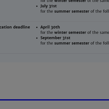
for the
winter semester
of the same
July 31st
for the
summer semester
of the fo
cation deadline
April 30th
for the
winter semester
of the same
September 31st
for the
summer semester
of the fo