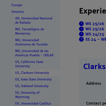
Europe
Experie
America
AR, Universidad Nacional
de Rafaela
WS 25/26 
WS 25/26 
MX, Tecnológico de
Monterrey
WS 24/25 
SS 24 - WB
MX, Universidad
Autónoma de Yucatán
MX, Universidad de las
Américas Puebla - UDLAP
US, California State
Clarks
University
US, Clarkson University
US, Iowa State University
Address
US, Oakland University
US, University of
Wyoming
Contact p
UY, Universidad Católica