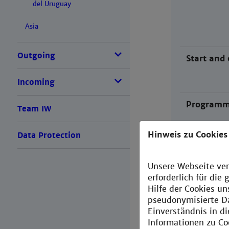
del Uruguay
Asia
Outgoing
Start and 
Incoming
Program
Team IW
Hinweis zu Cookies
Data Protection
Study pr
Unsere Webseite ver
erforderlich für di
Hilfe der Cookies un
Course des
pseudonymisierte D
Einverständnis in d
Informationen zu Co