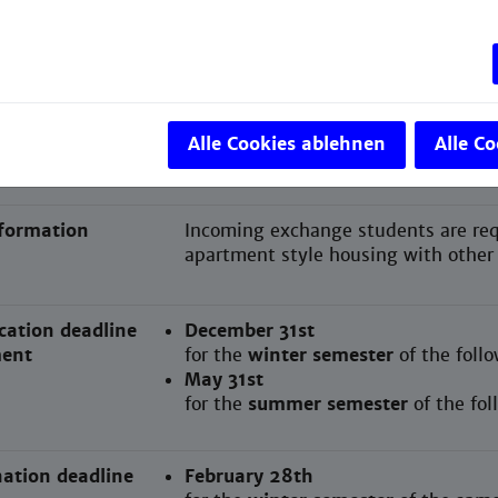
of instruction
English
requirements
B2 English language certificate acc
Alle Cookies ablehnen
Alle C
nformation
Incoming exchange students are req
apartment style housing with othe
cation deadline
December 31st
ent
for the
winter semester
of the foll
May 31st
for the
summer semester
of the fo
ation deadline
February 28th