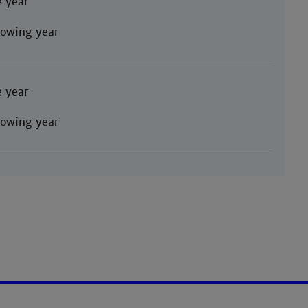
 year
llowing year
 year
llowing year