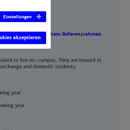
Einstellungen
ording to
Europäischem Referenzrahmen
ookies akzeptieren
uired to live on-campus. They are housed in
r exchange and domestic students.
owing year
llowing year