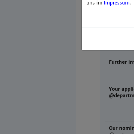
uns im
Impressum
.
Language 
Language 
Further i
Your appli
@departm
Our nomin