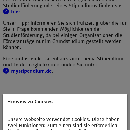
Studienförderung oder eines Stipendiums finden Sie
hier
.
Unser Tipp: Informieren Sie sich frühzeitig über die für
Sie in Frage kommenden Möglichkeiten der
Studienförderung, da bei einigen Organisationen die
Förderanträge nur im Grundstudium gestellt werden
können.
Eine umfassende Datenbank zum Thema Stipendium
und Fördermöglichkeiten finden Sie unter
mystipendium.de
.
Hinweis zu Cookies
Unsere Webseite verwendet Cookies. Diese haben
zwei Funktionen: Zum einen sind sie erforderlich