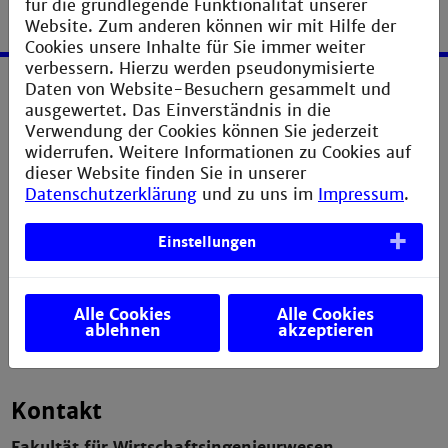
für die grundlegende Funktionalität unserer
Website. Zum anderen können wir mit Hilfe der
Cookies unsere Inhalte für Sie immer weiter
verbessern. Hierzu werden pseudonymisierte
Daten von Website-Besuchern gesammelt und
Service
ausgewertet. Das Einverständnis in die
Verwendung der Cookies können Sie jederzeit
Impressum
widerrufen. Weitere Informationen zu Cookies auf
dieser Website finden Sie in unserer
Erklärung zur Barrierefreiheit
Datenschutzerklärung
und zu uns im
Impressum
.
Datenschutzerklärung
Einstellungen
Sitemap
Anfahrt und Campusplan
Alle Cookies
Alle Cookies
Verbesserungsvorschlag melden
ablehnen
akzeptieren
Kontakt
Fakultät für Wirtschaftsingenieurwesen