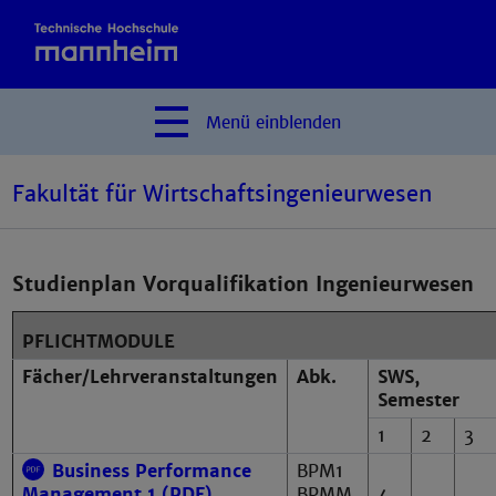
Menü
einblenden
Fakultät für Wirtschaftsingenieurwesen
Studienplan Vorqualifikation Ingenieurwesen
PFLICHTMODULE
Fächer/Lehrveranstaltungen
Abk.
SWS,
Semester
1
2
3
Business Performance
BPM1
BPMM
4
Management 1 (PDF)