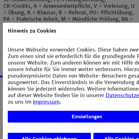
CR=Credits, A = Anwesenheitpflicht, V = Vorlesung, U
= Übung, K = Klausur, R = Referat, PU= Pflichtübung,
PA = Praktische Arbeit, M = Mündliche Prüfung, BA =
Bachelorarbeit, S = Seminar, LA = Laborarbeit, STA =
Hinweis zu Cookies
Studienarbeit
Unsere Webseite verwendet Cookies. Diese haben zwe
Zum einen sind sie erforderlich für die grundlegende 
unserer Website. Zum anderen können wir mit Hilfe d
unsere Inhalte für Sie immer weiter verbessern. Hier
pseudonymisierte Daten von Website-Besuchern ges
ausgewertet. Das Einverständnis in die Verwendung d
können Sie jederzeit widerrufen. Weitere Informatione
Service
auf dieser Website finden Sie in unserer
Datenschutze
zu uns im
Impressum
.
Impressum
Erklärung zur Barrierefreiheit
Einstellungen
Datenschutzerklärung
Sitemap