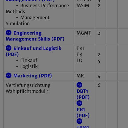
MSIM
2
- Business Performance
Methods
- Management
Simulation
Engineering
MGMT
2
Management Skills (PDF)
Einkauf und Logistik
EKL
EK
2
(PDF)
LO
4
- Einkauf
- Logistik
Marketing (PDF)
MK
4
Vertiefungsrichtung
6
Wahlpflichtmodul 1
DBT1
(PDF)
PR1
(PDF)
TPM1