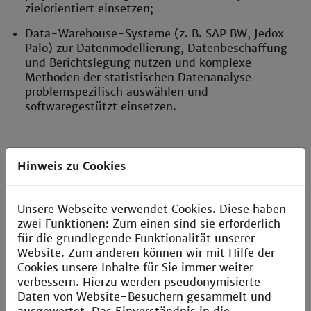
zielorientiert einsetzen;
Data-Warehouse-Systeme (z. B. SAP BW, Jedox
Palo) zur Datenmodellierung, Datenbeschaffung
und Berichtslegung nutzen und komplexe
Methoden der statistischen Datenanalyse
problemspezifisch auswählen und
softwaregestützt einsetzen.
Vorqualifikation
Hinweis zu Cookies
Betriebswirtschaftslehre
Studierende mit der Vorqualifikation
Unsere Webseite verwendet Cookies. Diese haben
Betriebswirtschaftslehre haben zunächst zu Beginn
zwei Funktionen: Zum einen sind sie erforderlich
ihres Studiums während eines obligatorisch zu
für die grundlegende Funktionalität unserer
absolvierenden 20-tägigen Technischen
Website. Zum anderen können wir mit Hilfe der
Grundpraktikums, Grundkenntnisse in der
Cookies unsere Inhalte für Sie immer weiter
Elektrotechnik und im Maschinenbau und deren
verbessern. Hierzu werden pseudonymisierte
wichtigste spanende und spanlose
Daten von Website-Besuchern gesammelt und
Bearbeitungsverfahren erworben.