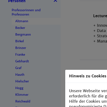
Personen
Professorinnen und
Professoren
Lecture
Altmann
+ Inno
Becker
+ Data
Bergmann
+ Strat
+ Mana
Birkel
Brinzer
Franke
Gebhardt
Graf
Hauth
Hinweis zu Cookies
Hielscher
Mehr Info
Hogg
Unsere Webseite ver
Klimmer
erforderlich für di
Hilfe der Cookies un
Reichwald
pseudonymisierte D