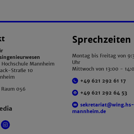
kt
Sprechzeiten
ür
Montag bis Freitag von 9:
tsingenieurwesen
Uhr
e Hochschule Mannheim
Mittwoch von 13:00 - 14:
ack-Straße 10
nnheim
+49 621 292 61 17
, Raum 056
+49 621 292 64 53
sekretariat@wing.hs
edia
mannheim.de