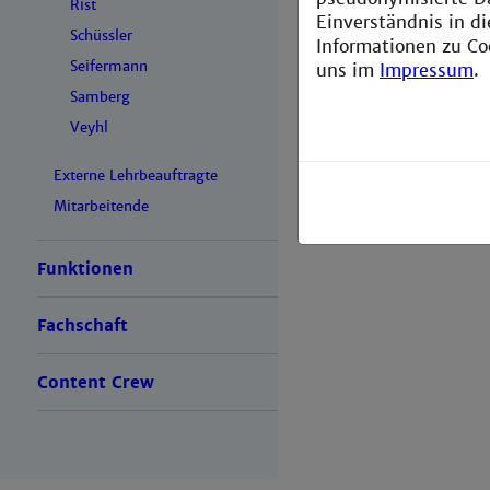
Rist
Einverständnis in d
Schüssler
Informationen zu Co
Seifermann
uns im
Impressum
.
Samberg
Veyhl
Externe Lehrbeauftragte
Mitarbeitende
Funktionen
Fachschaft
Content Crew