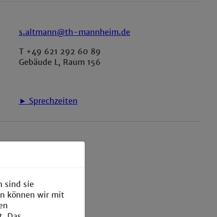
s.altmann@th-mannheim.de
T +49 621 292 60 89
Gebäude L, Raum 156
► Sprechzeiten
 sind sie
en können wir mit
den
t. Das