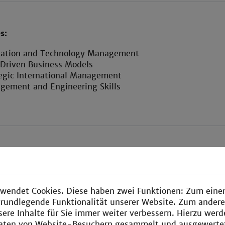
s:
vation and Technology Management
 Driven Business Models
egic International Management
gement and Engineering Skills
rmationen über Professor Dr. Altmann
wendet Cookies. Diese haben zwei Funktionen: Zum einen
e grundlegende Funktionalität unserer Website. Zum ander
sere Inhalte für Sie immer weiter verbessern. Hierzu wer
aten von Website-Besuchern gesammelt und ausgewerte