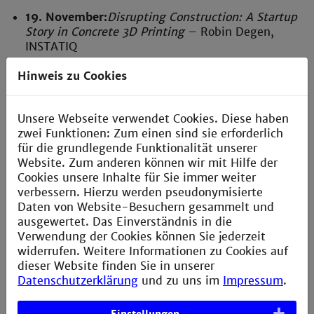
19. November:
Disrupting Construction: A Startup
Story in Concrete 3D Printing
– Robin Degen,
INSTATIQ
26. November:
AI and AI Law: What Must
Hinweis zu Cookies
Entrepreneurs Know
– Neşe Kanıcıoğlu, LL.M.
3. Dezember:
AI Agents in Process Industries: From
Unsere Webseite verwendet Cookies. Diese haben
Buzz to Business Value
– Dr. André Moreira, lyfX.ai
zwei Funktionen: Zum einen sind sie erforderlich
für die grundlegende Funktionalität unserer
10. Dezember:
Beyond the Hype: Building Robust
Website. Zum anderen können wir mit Hilfe der
Data at Bosch Mobility Electronics
– Andreas
Cookies unsere Inhalte für Sie immer weiter
Kreitschmann, Bosch SE
verbessern. Hierzu werden pseudonymisierte
Daten von Website-Besuchern gesammelt und
17. Dezember:
Smart Logistics: From Dust to
ausgewertet. Das Einverständnis in die
Datasphere
– S. Wannemacher, SEW Eurodrive
Verwendung der Cookies können Sie jederzeit
GmbH
widerrufen. Weitere Informationen zu Cookies auf
dieser Website finden Sie in unserer
7. Januar 2026:
Building Entrepreneurial
Datenschutzerklärung
und zu uns im
Impressum
.
Momentum in the Middle of Germany
– Prof. Dr.
M. Schuhmacher, JLU Gießen