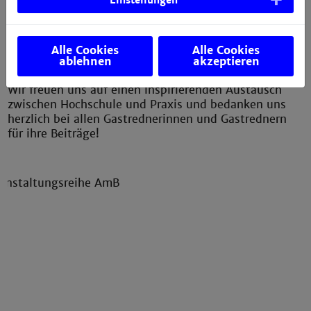
Einstellungen
Alle Interessierten – Studierende, Mitarbeitende und
externe Gäste – sind herzlich eingeladen, an den
Vorträgen teilzunehmen und sich in den
Alle Cookies
Alle Cookies
ablehnen
akzeptieren
anschließenden Diskussionen aktiv einzubringen.
Wir freuen uns auf einen inspirierenden Austausch
zwischen Hochschule und Praxis und bedanken uns
herzlich bei allen Gastrednerinnen und Gastrednern
für ihre Beiträge!