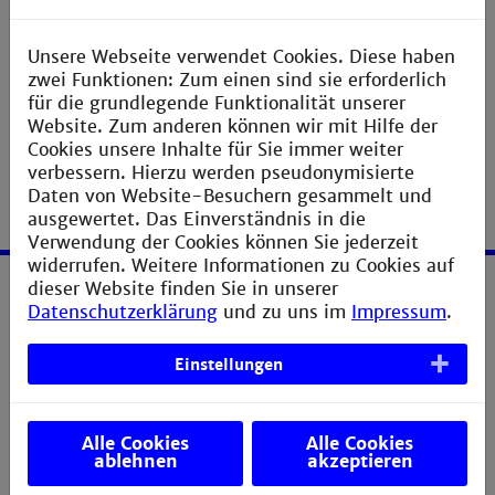
et ea rebum.
Unsere Webseite verwendet Cookies. Diese haben
zwei Funktionen: Zum einen sind sie erforderlich
für die grundlegende Funktionalität unserer
Website. Zum anderen können wir mit Hilfe der
Cookies unsere Inhalte für Sie immer weiter
verbessern. Hierzu werden pseudonymisierte
Daten von Website-Besuchern gesammelt und
ausgewertet. Das Einverständnis in die
Verwendung der Cookies können Sie jederzeit
widerrufen. Weitere Informationen zu Cookies auf
dieser Website finden Sie in unserer
Service
Datenschutzerklärung
und zu uns im
Impressum
.
Impressum
Einstellungen
Erklärung zur Barrierefreiheit
Datenschutzerklärung
Alle Cookies
Alle Cookies
ablehnen
akzeptieren
Sitemap