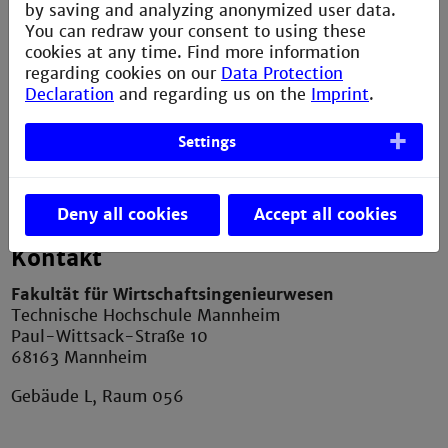
by saving and analyzing anonymized user data.
Service
You can redraw your consent to using these
cookies at any time. Find more information
Imprint
regarding cookies on our
Data Protection
Declaration
and regarding us on the
Imprint
.
Erklärung zur Barrierefreiheit
Datenschutzerklärung
Settings
Contact Webmaster
Deny all cookies
Accept all cookies
Kontakt
Fakultät für Wirtschaftsingenieurwesen
Technische Hochschule Mannheim
Paul-Wittsack-Straße 10
68163 Mannheim
Gebäude L, Raum 056