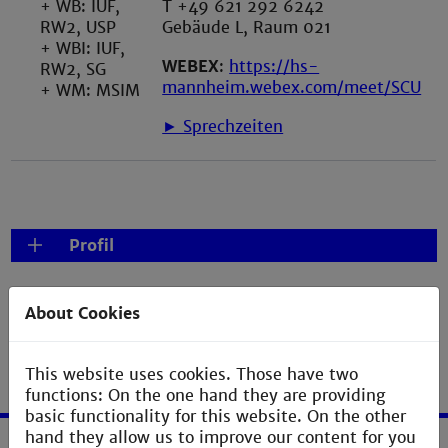
+ WB: IUF,
T +49 621 292 6242
RW2, USP
Gebäude L, Raum 021
+ WBI: IUF,
WEBEX
:
https://hs-
RW2, SG
mannheim.webex.com/meet/SCU
+ WM: MSIM
► Sprechzeiten
Profil
About Cookies
This website uses cookies. Those have two
functions: On the one hand they are providing
basic functionality for this website. On the other
hand they allow us to improve our content for you