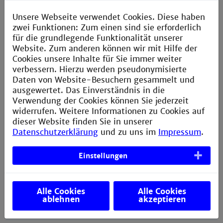
Our partner institutions will contact you after you
have been officially nominated by Team IW.
Unsere Webseite verwendet Cookies. Diese haben
Please refer to the deadlines shown in the data
zwei Funktionen: Zum einen sind sie erforderlich
overviews for each partner in our list of
für die grundlegende Funktionalität unserer
Global Partners
.
Website. Zum anderen können wir mit Hilfe der
Cookies unsere Inhalte für Sie immer weiter
verbessern. Hierzu werden pseudonymisierte
Daten von Website-Besuchern gesammelt und
ausgewertet. Das Einverständnis in die
Verwendung der Cookies können Sie jederzeit
widerrufen. Weitere Informationen zu Cookies auf
Master Checklist
dieser Website finden Sie in unserer
Datenschutzerklärung
und zu uns im
Impressum
.
Checklist Outgoings
Einstellungen
Alle Cookies
Alle Cookies
ablehnen
akzeptieren