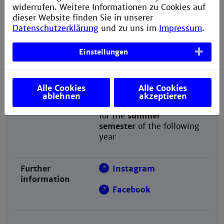
widerrufen. Weitere Informationen zu Cookies auf
@partner
November 15th
dieser Website finden Sie in unserer
for the
summer
Datenschutzerklärung
und zu uns im
Impressum
.
semester
of the following
year
Einstellungen
Your application
June 15th
deadline
for the
winter semester
of
Alle Cookies
Alle Cookies
@partner
the same year
ablehnen
akzeptieren
December 15th
for the
summer
semester
of the following
year
Further
Instagram
information
Facebook