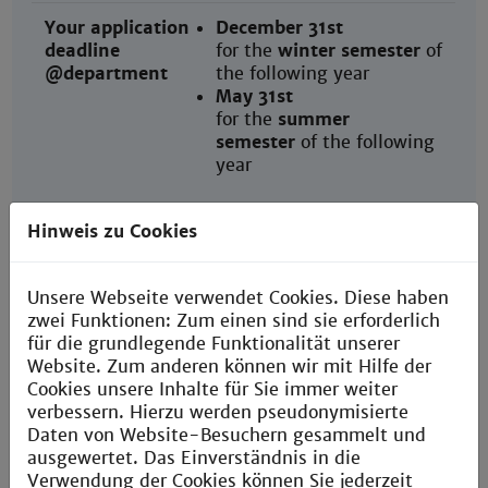
Your application
December 31st
deadline
for the
winter semester
of
@department
the following year
May 31st
for the
summer
semester
of the following
year
Hinweis zu Cookies
Our nomination
January 31st
deadline
for the
winter semester
of
@agent
the same year
Unsere Webseite verwendet Cookies. Diese haben
(International
June 30th
zwei Funktionen: Zum einen sind sie erforderlich
Office)
for the
summer
für die grundlegende Funktionalität unserer
semester
of the following
Website. Zum anderen können wir mit Hilfe der
year
Cookies unsere Inhalte für Sie immer weiter
verbessern. Hierzu werden pseudonymisierte
Daten von Website-Besuchern gesammelt und
Agents
May 15th
ausgewertet. Das Einverständnis in die
nomination
for the
winter semester
of
Verwendung der Cookies können Sie jederzeit
deadline
the same year