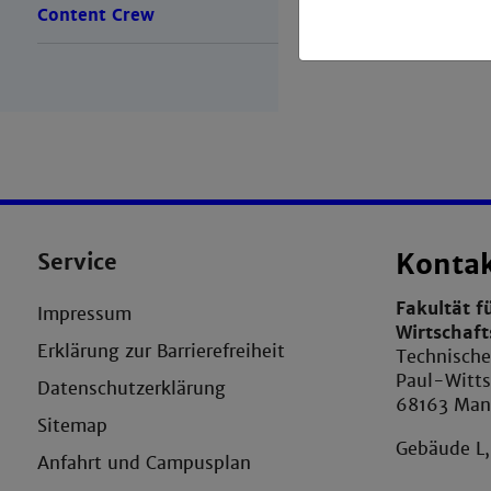
Content Crew
Service
Konta
Fakultät f
Impressum
Wirtschaf
Erklärung zur Barrierefreiheit
Technisch
Paul-Witts
Datenschutzerklärung
68163 Ma
Sitemap
Gebäude L
Anfahrt und Campusplan