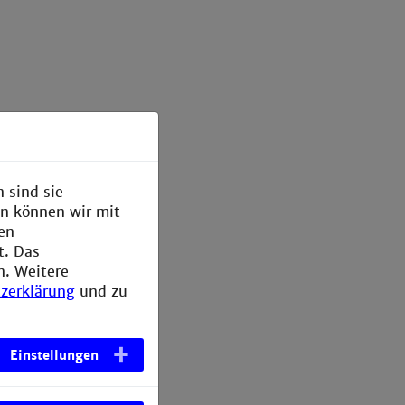
 sind sie
en können wir mit
den
t. Das
n. Weitere
zerklärung
und zu
Einstellungen