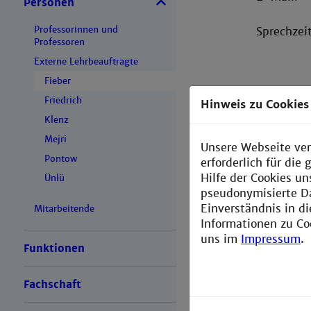
Personen
Professorinnen und
Sprechzei
Professoren
Externe Lehrbeauftragte
Fieber
Friedrich
Hinweis zu Cookies
Klenz
Mejri
Unsere Webseite ver
Pontow
erforderlich für di
Hilfe der Cookies un
Ünlü
pseudonymisierte D
Einverständnis in d
Mitarbeitende
Informationen zu Co
uns im
Impressum
.
Funktionen
Fachschaft