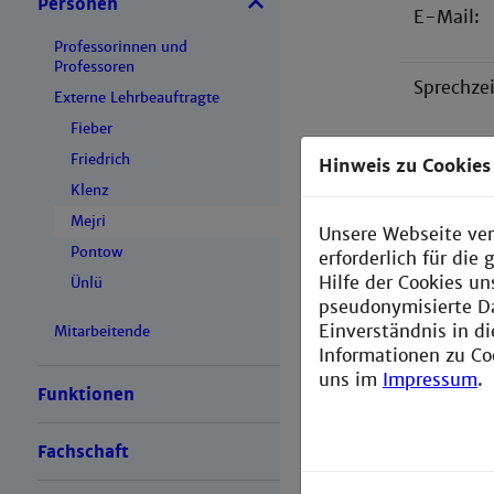
Personen
E-Mail:
Professorinnen und
Professoren
Sprechzei
Externe Lehrbeauftragte
Fieber
Friedrich
Hinweis zu Cookies
Klenz
Mejri
Unsere Webseite ver
Pontow
erforderlich für di
Hilfe der Cookies un
Ünlü
pseudonymisierte D
Einverständnis in d
Mitarbeitende
Informationen zu Co
uns im
Impressum
.
Funktionen
Fachschaft