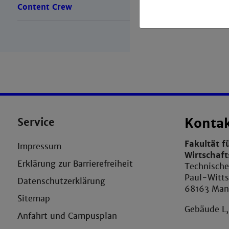
Content Crew
Service
Konta
Fakultät f
Impressum
Wirtschaf
Erklärung zur Barrierefreiheit
Technisch
Paul-Witts
Datenschutzerklärung
68163 Ma
Sitemap
Gebäude L
Anfahrt und Campusplan