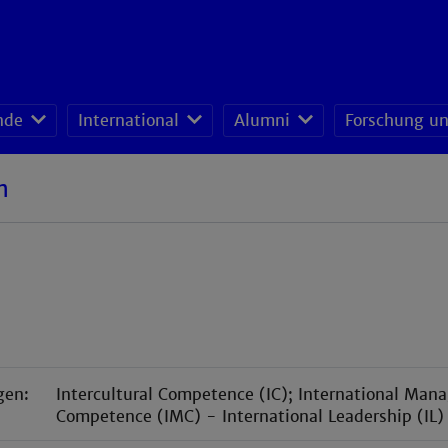
nde
International
Alumni
Forschung un
Institut für Unternehmensfüh
Kooperationsnetzwerk Moderne Produktion (KMP)
Kompetenzzentrum Mensch+Innovat
n
gen:
Intercultural Competence (IC); International Ma
Competence (IMC) - International Leadership (IL)