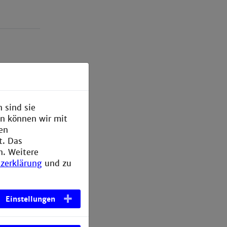
 sind sie
en können wir mit
den
t. Das
n. Weitere
zerklärung
und zu
Einstellungen