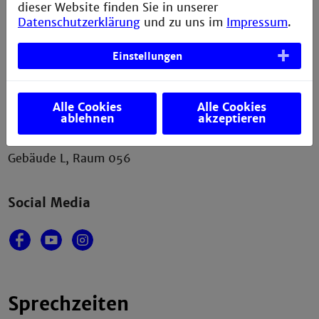
dieser Website finden Sie in unserer
Datenschutzerklärung
und zu uns im
Impressum
.
Einstellungen
Kontakt
Fakultät für Wirtschaftsingenieurwesen
Technische Hochschule Mannheim
Alle Cookies
Alle Cookies
Paul-Wittsack-Straße 10
ablehnen
akzeptieren
68163 Mannheim
Gebäude L, Raum 056
Social Media
Sprechzeiten