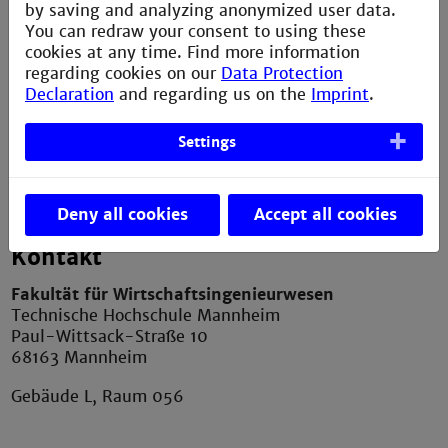
by saving and analyzing anonymized user data.
Service
You can redraw your consent to using these
cookies at any time. Find more information
Imprint
regarding cookies on our
Data Protection
Declaration
and regarding us on the
Imprint
.
Erklärung zur Barrierefreiheit
Datenschutzerklärung
Settings
Contact Webmaster
Deny all cookies
Accept all cookies
Kontakt
Fakultät für Wirtschaftsingenieurwesen
Technische Hochschule Mannheim
Paul-Wittsack-Straße 10
68163 Mannheim
Gebäude L, Raum 056