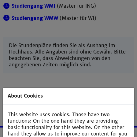
Studiengang WMI
(Master für ING)
Studiengang WMW
(Master für WI)
Die Stundenpläne finden Sie als Aushang im
Hochhaus. Alle Angaben sind ohne Gewähr. Bitte
beachten Sie, dass Abweichungen von den
angegebenen Zeiten möglich sind.
About Cookies
This website uses cookies. Those have two
functions: On the one hand they are providing
basic functionality for this website. On the other
hand they allow us to improve our content for you