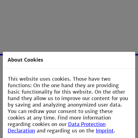
About Cookies
Service
This website uses cookies. Those have two
Imprint
functions: On the one hand they are providing
basic functionality for this website. On the other
Erklärung zur Barrierefreiheit
hand they allow us to improve our content for you
by saving and analyzing anonymized user data.
Datenschutzerklärung
You can redraw your consent to using these
Contact Webmaster
cookies at any time. Find more information
regarding cookies on our
Data Protection
Declaration
and regarding us on the
Imprint
.