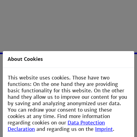
About Cookies
Service
This website uses cookies. Those have two
Imprint
functions: On the one hand they are providing
basic functionality for this website. On the other
Erklärung zur Barrierefreiheit
hand they allow us to improve our content for you
by saving and analyzing anonymized user data.
Datenschutzerklärung
You can redraw your consent to using these
Contact Webmaster
cookies at any time. Find more information
regarding cookies on our
Data Protection
Declaration
and regarding us on the
Imprint
.