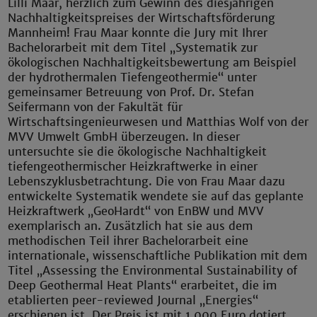
Lilli Maar, herzlich zum Gewinn des diesjährigen
Nachhaltigkeitspreises der Wirtschaftsförderung
Mannheim! Frau Maar konnte die Jury mit Ihrer
Bachelorarbeit mit dem Titel „Systematik zur
ökologischen Nachhaltigkeitsbewertung am Beispiel
der hydrothermalen Tiefengeothermie“ unter
gemeinsamer Betreuung von Prof. Dr. Stefan
Seifermann von der Fakultät für
Wirtschaftsingenieurwesen und Matthias Wolf von der
MVV Umwelt GmbH überzeugen. In dieser
untersuchte sie die ökologische Nachhaltigkeit
tiefengeothermischer Heizkraftwerke in einer
Lebenszyklusbetrachtung. Die von Frau Maar dazu
entwickelte Systematik wendete sie auf das geplante
Heizkraftwerk „GeoHardt“ von EnBW und MVV
exemplarisch an. Zusätzlich hat sie aus dem
methodischen Teil ihrer Bachelorarbeit eine
internationale, wissenschaftliche Publikation mit dem
Titel „Assessing the Environmental Sustainability of
Deep Geothermal Heat Plants“ erarbeitet, die im
etablierten peer-reviewed Journal „Energies“
erschienen ist. Der Preis ist mit 1.000 Euro dotiert.