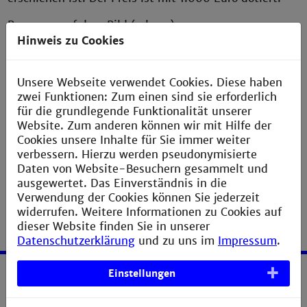
Personen auf dem Bild (v.l.n.r.):
Bildungsbürgermeister Dirk Grunert
Hinweis zu Cookies
Hochschulbetreuer Prof. Dr. Stefan Seifermann
Preisträgerin Lilli Maar
Unsere Webseite verwendet Cookies. Diese haben
Unternehmensbetreuer Matthias Wolf
zwei Funktionen: Zum einen sind sie erforderlich
Wirtschaftsbürgermeister Thorsten Riehle
für die grundlegende Funktionalität unserer
Website. Zum anderen können wir mit Hilfe der
Cookies unsere Inhalte für Sie immer weiter
« zurück
verbessern. Hierzu werden pseudonymisierte
Daten von Website-Besuchern gesammelt und
ausgewertet. Das Einverständnis in die
Verwendung der Cookies können Sie jederzeit
widerrufen. Weitere Informationen zu Cookies auf
dieser Website finden Sie in unserer
Datenschutzerklärung
und zu uns im
Impressum
.
Einstellungen
Service