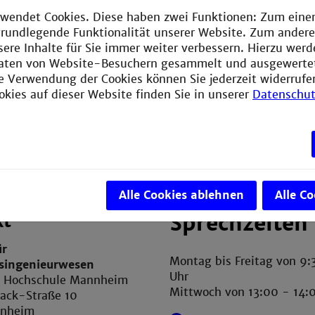
wendet Cookies. Diese haben zwei Funktionen: Zum einen
e grundlegende Funktionalität unserer Website. Zum ander
sere Inhalte für Sie immer weiter verbessern. Hierzu wer
aten von Website-Besuchern gesammelt und ausgewerte
ie Verwendung der Cookies können Sie jederzeit widerrufe
okies auf dieser Website finden Sie in unserer
Datenschut
Alle Cookies ablehnen
Alle C
kt
Sprechzeiten
ür
Montag bis Freitag von 9:
tsingenieurwesen
Uhr
e Hochschule Mannheim
Mittwoch von 13:00 - 14:
ack-Straße 10
nnheim