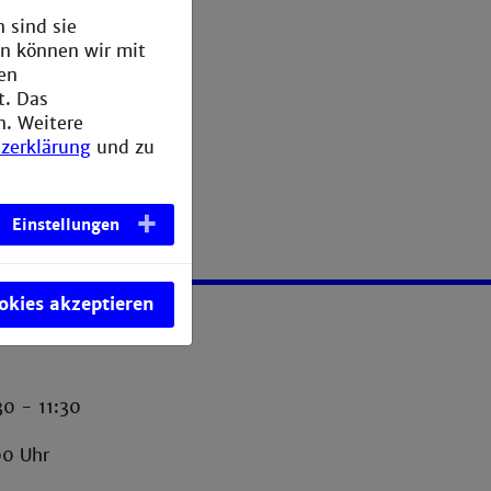
 sind sie
en können wir mit
den
t. Das
n. Weitere
zerklärung
und zu
Einstellungen
ookies akzeptieren
30 - 11:30
00 Uhr