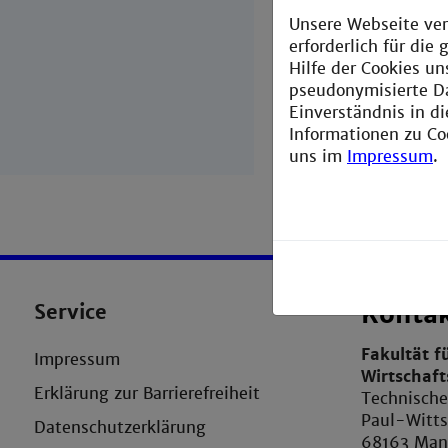
Unsere Webseite ver
erforderlich für di
Hilfe der Cookies un
pseudonymisierte D
Einverständnis in d
Informationen zu Co
uns im
Impressum
.
Service
Konta
Fakultät f
Impressum
Wirtschaf
Erklärung zur Barrierefreiheit
Technisch
Paul-Witts
Datenschutzerklärung
68163 Ma